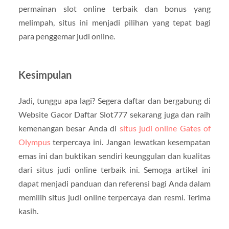
permainan slot online terbaik dan bonus yang
melimpah, situs ini menjadi pilihan yang tepat bagi
para penggemar judi online.
Kesimpulan
Jadi, tunggu apa lagi? Segera daftar dan bergabung di
Website Gacor Daftar Slot777 sekarang juga dan raih
kemenangan besar Anda di
situs judi online Gates of
Olympus
terpercaya ini. Jangan lewatkan kesempatan
emas ini dan buktikan sendiri keunggulan dan kualitas
dari situs judi online terbaik ini. Semoga artikel ini
dapat menjadi panduan dan referensi bagi Anda dalam
memilih situs judi online terpercaya dan resmi. Terima
kasih.