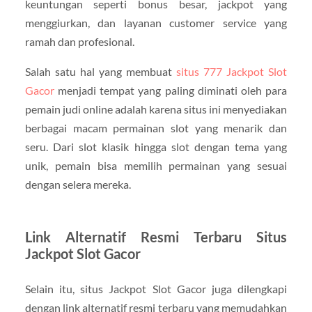
keuntungan seperti bonus besar, jackpot yang
menggiurkan, dan layanan customer service yang
ramah dan profesional.
Salah satu hal yang membuat
situs 777 Jackpot Slot
Gacor
menjadi tempat yang paling diminati oleh para
pemain judi online adalah karena situs ini menyediakan
berbagai macam permainan slot yang menarik dan
seru. Dari slot klasik hingga slot dengan tema yang
unik, pemain bisa memilih permainan yang sesuai
dengan selera mereka.
Link Alternatif Resmi Terbaru Situs
Jackpot Slot Gacor
Selain itu, situs Jackpot Slot Gacor juga dilengkapi
dengan link alternatif resmi terbaru yang memudahkan