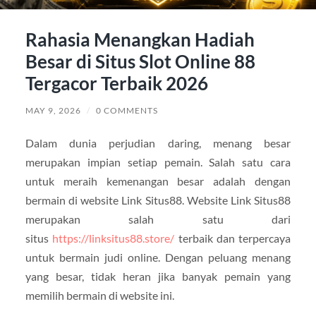
Rahasia Menangkan Hadiah
Besar di Situs Slot Online 88
Tergacor Terbaik 2026
MAY 9, 2026
/
0 COMMENTS
Dalam dunia perjudian daring, menang besar
merupakan impian setiap pemain. Salah satu cara
untuk meraih kemenangan besar adalah dengan
bermain di website Link Situs88. Website Link Situs88
merupakan salah satu dari
situs
https://linksitus88.store/
terbaik dan terpercaya
untuk bermain judi online. Dengan peluang menang
yang besar, tidak heran jika banyak pemain yang
memilih bermain di website ini.