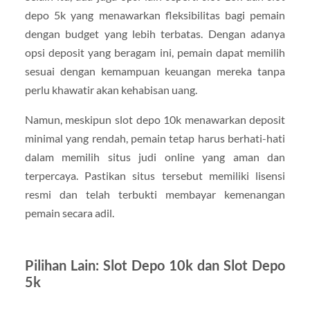
depo 5k yang menawarkan fleksibilitas bagi pemain
dengan budget yang lebih terbatas. Dengan adanya
opsi deposit yang beragam ini, pemain dapat memilih
sesuai dengan kemampuan keuangan mereka tanpa
perlu khawatir akan kehabisan uang.
Namun, meskipun slot depo 10k menawarkan deposit
minimal yang rendah, pemain tetap harus berhati-hati
dalam memilih situs judi online yang aman dan
terpercaya. Pastikan situs tersebut memiliki lisensi
resmi dan telah terbukti membayar kemenangan
pemain secara adil.
Pilihan Lain: Slot Depo 10k dan Slot Depo
5k