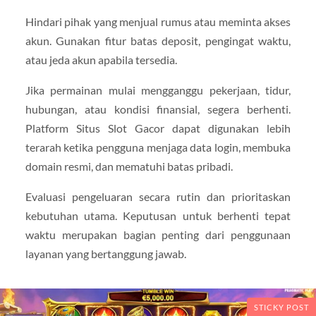
Hindari pihak yang menjual rumus atau meminta akses
akun. Gunakan fitur batas deposit, pengingat waktu,
atau jeda akun apabila tersedia.
Jika permainan mulai mengganggu pekerjaan, tidur,
hubungan, atau kondisi finansial, segera berhenti.
Platform Situs Slot Gacor dapat digunakan lebih
terarah ketika pengguna menjaga data login, membuka
domain resmi, dan mematuhi batas pribadi.
Evaluasi pengeluaran secara rutin dan prioritaskan
kebutuhan utama. Keputusan untuk berhenti tepat
waktu merupakan bagian penting dari penggunaan
layanan yang bertanggung jawab.
STICKY POST