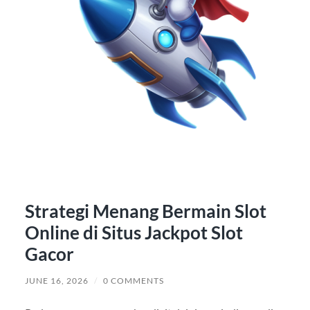
Strategi Menang Bermain Slot
Online di Situs Jackpot Slot
Gacor
JUNE 16, 2026
/
0 COMMENTS