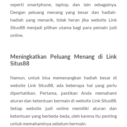
seperti smartphone, laptop, dan lain sebagainya.
Dengan peluang menang yang besar dan hadiah-
hadiah yang menarik, tidak heran jika website Link
Situs88 menjadi pilihan utama bagi para pemain judi
online.
Meningkatkan Peluang Menang di Link
Situs88
Namun, untuk bisa memenangkan hadiah besar di
website Link Situs88, ada beberapa hal yang perlu
diperhatikan. Pertama, pastikan Anda memahami
aturan dan ketentuan bermain di website Link Situs88.
Setiap website judi online memiliki aturan dan
ketentuan yang berbeda-beda, oleh karena itu penting
untuk memahaminya sebelum bermain.