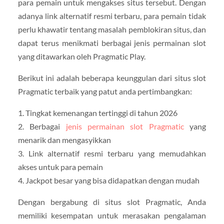
para pemain untuk mengakses situs tersebut. Dengan
adanya link alternatif resmi terbaru, para pemain tidak
perlu khawatir tentang masalah pemblokiran situs, dan
dapat terus menikmati berbagai jenis permainan slot
yang ditawarkan oleh Pragmatic Play.
Berikut ini adalah beberapa keunggulan dari situs slot
Pragmatic terbaik yang patut anda pertimbangkan:
1. Tingkat kemenangan tertinggi di tahun 2026
2. Berbagai
jenis permainan slot Pragmatic
yang
menarik dan mengasyikkan
3. Link alternatif resmi terbaru yang memudahkan
akses untuk para pemain
4. Jackpot besar yang bisa didapatkan dengan mudah
Dengan bergabung di situs slot Pragmatic, Anda
memiliki kesempatan untuk merasakan pengalaman