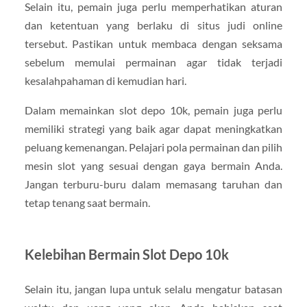
Selain itu, pemain juga perlu memperhatikan aturan
dan ketentuan yang berlaku di situs judi online
tersebut. Pastikan untuk membaca dengan seksama
sebelum memulai permainan agar tidak terjadi
kesalahpahaman di kemudian hari.
Dalam memainkan slot depo 10k, pemain juga perlu
memiliki strategi yang baik agar dapat meningkatkan
peluang kemenangan. Pelajari pola permainan dan pilih
mesin slot yang sesuai dengan gaya bermain Anda.
Jangan terburu-buru dalam memasang taruhan dan
tetap tenang saat bermain.
Kelebihan Bermain Slot Depo 10k
Selain itu, jangan lupa untuk selalu mengatur batasan