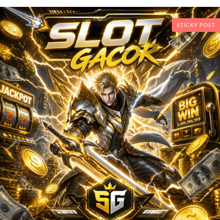
STICKY POST