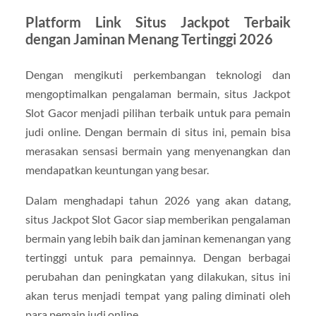
Platform Link Situs Jackpot Terbaik
dengan Jaminan Menang Tertinggi 2026
Dengan mengikuti perkembangan teknologi dan
mengoptimalkan pengalaman bermain, situs Jackpot
Slot Gacor menjadi pilihan terbaik untuk para pemain
judi online. Dengan bermain di situs ini, pemain bisa
merasakan sensasi bermain yang menyenangkan dan
mendapatkan keuntungan yang besar.
Dalam menghadapi tahun 2026 yang akan datang,
situs Jackpot Slot Gacor siap memberikan pengalaman
bermain yang lebih baik dan jaminan kemenangan yang
tertinggi untuk para pemainnya. Dengan berbagai
perubahan dan peningkatan yang dilakukan, situs ini
akan terus menjadi tempat yang paling diminati oleh
para pemain judi online.