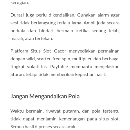
kerugian.
Durasi juga perlu dikendalikan. Gunakan alarm agar
sesi tidak berlangsung terlalu lama. Ambil jeda secara
berkala dan hindari bermain ketika sedang lelah,
marah, atau tertekan.
Platform Situs Slot Gacor menyediakan permainan
dengan wild, scatter, free spin, multiplier, dan berbagai
tingkat volatilitas. Paytable membantu menjelaskan
aturan, tetapi tidak memberikan kepastian hasil.
Jangan Mengandalkan Pola
Waktu bermain, riwayat putaran, dan pola tertentu
tidak dapat menjamin kemenangan pada situs slot.
Semua hasil diproses secara acak.