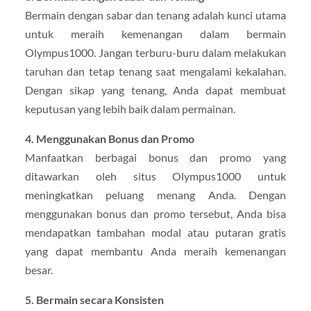
Bermain dengan sabar dan tenang adalah kunci utama
untuk meraih kemenangan dalam bermain
Olympus1000. Jangan terburu-buru dalam melakukan
taruhan dan tetap tenang saat mengalami kekalahan.
Dengan sikap yang tenang, Anda dapat membuat
keputusan yang lebih baik dalam permainan.
4. Menggunakan Bonus dan Promo
Manfaatkan berbagai bonus dan promo yang
ditawarkan oleh situs Olympus1000 untuk
meningkatkan peluang menang Anda. Dengan
menggunakan bonus dan promo tersebut, Anda bisa
mendapatkan tambahan modal atau putaran gratis
yang dapat membantu Anda meraih kemenangan
besar.
5. Bermain secara Konsisten