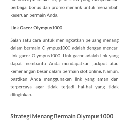
berbagai bonus dan promo menarik untuk menambah
keseruan bermain Anda.
Link Gacor Olympus1000
Salah satu cara untuk meningkatkan peluang menang
dalam bermain Olympus1000 adalah dengan mencari
link gacor Olympus1000. Link gacor adalah link yang
dapat membantu Anda mendapatkan jackpot atau
kemenangan besar dalam bermain slot online. Namun,
pastikan Anda menggunakan link yang aman dan
terpercaya agar tidak terjadi hal-hal yang tidak
diinginkan.
Strategi Menang Bermain Olympus1000