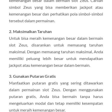
kemenangan besar dalam bermain slot Zeus. Carilah
simbol Zeus yang bisa memberikan jackpot atau
kemenangan besar dan perhatikan pola simbol-simbol
tersebut dalam permainan.
2. Maksimalkan Taruhan
Untuk bisa meraih kemenangan besar dalam bermain
slot Zeus, disarankan untuk memasang taruhan
maksimal. Dengan memasang taruhan maksimal, Anda
memiliki peluang lebih besar untuk mendapatkan
jackpot atau kemenangan besar dalam bermain.
3. Gunakan Putaran Gratis
Manfaatkan putaran gratis yang sering ditawarkan
dalam permainan slot Zeus. Dengan menggunakan
putaran gratis, Anda bisa bermain tanpa harus
mengeluarkan modal dan tetap memiliki kesempatan
untuk meraih kemenangan besar.