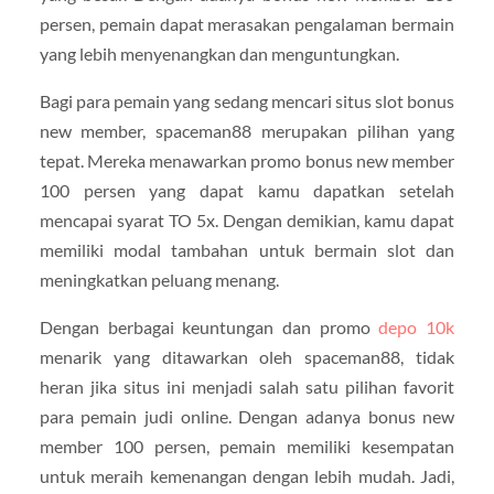
persen, pemain dapat merasakan pengalaman bermain
yang lebih menyenangkan dan menguntungkan.
Bagi para pemain yang sedang mencari situs slot bonus
new member, spaceman88 merupakan pilihan yang
tepat. Mereka menawarkan promo bonus new member
100 persen yang dapat kamu dapatkan setelah
mencapai syarat TO 5x. Dengan demikian, kamu dapat
memiliki modal tambahan untuk bermain slot dan
meningkatkan peluang menang.
Dengan berbagai keuntungan dan promo
depo 10k
menarik yang ditawarkan oleh spaceman88, tidak
heran jika situs ini menjadi salah satu pilihan favorit
para pemain judi online. Dengan adanya bonus new
member 100 persen, pemain memiliki kesempatan
untuk meraih kemenangan dengan lebih mudah. Jadi,