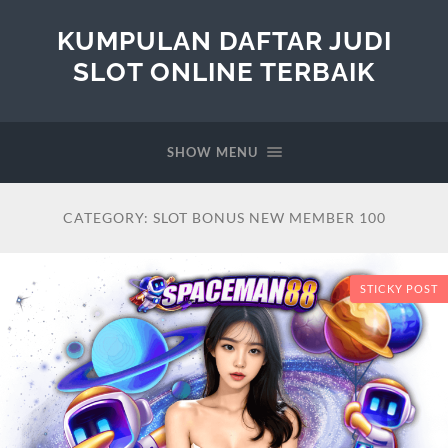
KUMPULAN DAFTAR JUDI
SLOT ONLINE TERBAIK
SHOW MENU
CATEGORY:
SLOT BONUS NEW MEMBER 100
STICKY POST