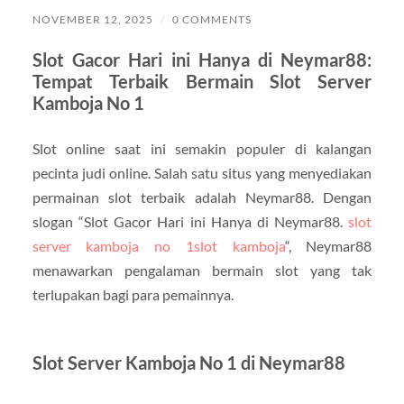
NOVEMBER 12, 2025
/
0 COMMENTS
Slot Gacor Hari ini Hanya di Neymar88:
Tempat Terbaik Bermain Slot Server
Kamboja No 1
Slot online saat ini semakin populer di kalangan
pecinta judi online. Salah satu situs yang menyediakan
permainan slot terbaik adalah Neymar88. Dengan
slogan “Slot Gacor Hari ini Hanya di Neymar88.
slot
server kamboja no 1slot kamboja
“, Neymar88
menawarkan pengalaman bermain slot yang tak
terlupakan bagi para pemainnya.
Slot Server Kamboja No 1 di Neymar88