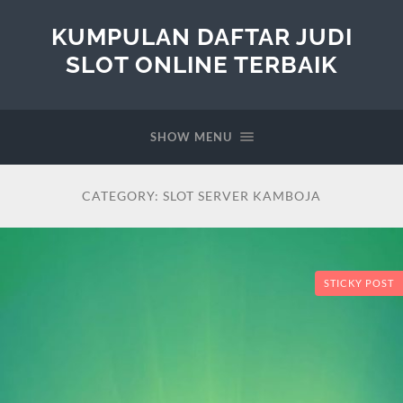
KUMPULAN DAFTAR JUDI
SLOT ONLINE TERBAIK
SHOW MENU
CATEGORY:
SLOT SERVER KAMBOJA
STICKY POST