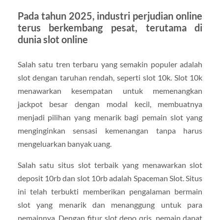
Pada tahun 2025, industri perjudian online
terus berkembang pesat, terutama di
dunia slot online
Salah satu tren terbaru yang semakin populer adalah
slot dengan taruhan rendah, seperti slot 10k. Slot 10k
menawarkan kesempatan untuk memenangkan
jackpot besar dengan modal kecil, membuatnya
menjadi pilihan yang menarik bagi pemain slot yang
menginginkan sensasi kemenangan tanpa harus
mengeluarkan banyak uang.
Salah satu situs slot terbaik yang menawarkan slot
deposit 10rb dan slot 10rb adalah Spaceman Slot. Situs
ini telah terbukti memberikan pengalaman bermain
slot yang menarik dan menanggung untuk para
pemainnya. Dengan fitur slot depo qris, pemain dapat