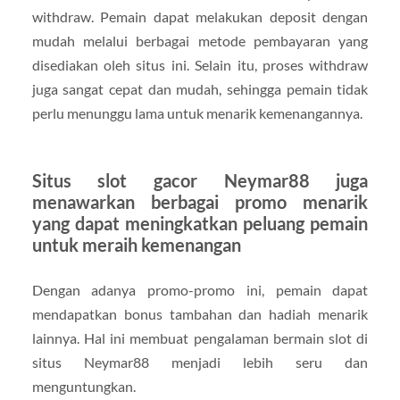
withdraw. Pemain dapat melakukan deposit dengan
mudah melalui berbagai metode pembayaran yang
disediakan oleh situs ini. Selain itu, proses withdraw
juga sangat cepat dan mudah, sehingga pemain tidak
perlu menunggu lama untuk menarik kemenangannya.
Situs slot gacor Neymar88 juga
menawarkan berbagai promo menarik
yang dapat meningkatkan peluang pemain
untuk meraih kemenangan
Dengan adanya promo-promo ini, pemain dapat
mendapatkan bonus tambahan dan hadiah menarik
lainnya. Hal ini membuat pengalaman bermain slot di
situs Neymar88 menjadi lebih seru dan
menguntungkan.