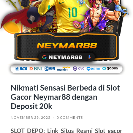
Nikmati Sensasi Berbeda di Slot
Gacor Neymar88 dengan
Deposit 20k
NOVEMBER 29, 2025
/
0 COMMENTS
SLOT DEPO: Link Situs Resmi Slot gacor