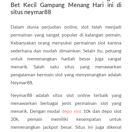
Bet Kecil Gampang Menang Hari ini di
situs neymar88
Dalam dunia perjudian online, slot telah menjadi
permainan yang sangat populer di kalangan pemain.
Kebanyakan orang menyukai permainan slot karena
sederhana dan mudah dimainkan. Selain itu, peluang
untuk memenangkan hadiah besar juga sangat
menarik. Salah satu situs yang menawarkan
pengalaman bermain slot yang menyenangkan adalah
Neymar88.
Neymar88 adalah situs slot online terbaik yang
menawarkan berbagai jenis permainan slot yang
menarik. Dengan modal
depo slot
10k dan depo slot
20k, pemain memiliki kesempatan untuk
memenangkan jackpot besar. Situs ini juga dikenal