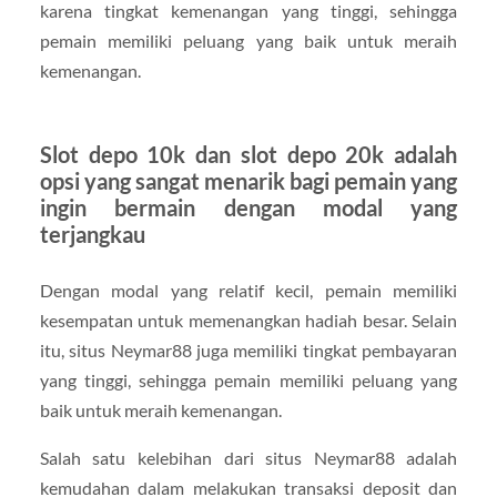
karena tingkat kemenangan yang tinggi, sehingga
pemain memiliki peluang yang baik untuk meraih
kemenangan.
Slot depo 10k dan slot depo 20k adalah
opsi yang sangat menarik bagi pemain yang
ingin bermain dengan modal yang
terjangkau
Dengan modal yang relatif kecil, pemain memiliki
kesempatan untuk memenangkan hadiah besar. Selain
itu, situs Neymar88 juga memiliki tingkat pembayaran
yang tinggi, sehingga pemain memiliki peluang yang
baik untuk meraih kemenangan.
Salah satu kelebihan dari situs Neymar88 adalah
kemudahan dalam melakukan transaksi deposit dan