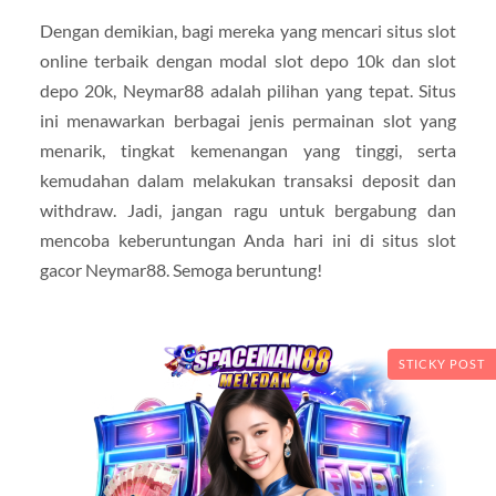
Dengan demikian, bagi mereka yang mencari situs slot
online terbaik dengan modal slot depo 10k dan slot
depo 20k, Neymar88 adalah pilihan yang tepat. Situs
ini menawarkan berbagai jenis permainan slot yang
menarik, tingkat kemenangan yang tinggi, serta
kemudahan dalam melakukan transaksi deposit dan
withdraw. Jadi, jangan ragu untuk bergabung dan
mencoba keberuntungan Anda hari ini di situs slot
gacor Neymar88. Semoga beruntung!
STICKY POST