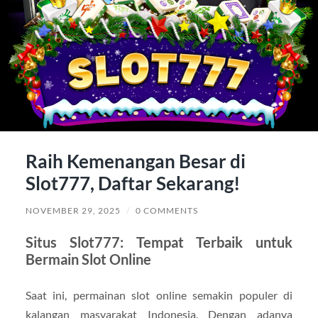
Raih Kemenangan Besar di
Slot777, Daftar Sekarang!
NOVEMBER 29, 2025
/
0 COMMENTS
Situs Slot777: Tempat Terbaik untuk
Bermain Slot Online
Saat ini, permainan slot online semakin populer di
kalangan masyarakat Indonesia. Dengan adanya