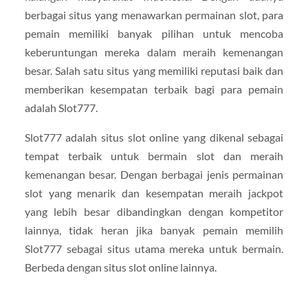
berbagai situs yang menawarkan permainan slot, para
pemain memiliki banyak pilihan untuk mencoba
keberuntungan mereka dalam meraih kemenangan
besar. Salah satu situs yang memiliki reputasi baik dan
memberikan kesempatan terbaik bagi para pemain
adalah Slot777.
Slot777 adalah situs slot online yang dikenal sebagai
tempat terbaik untuk bermain slot dan meraih
kemenangan besar. Dengan berbagai jenis permainan
slot yang menarik dan kesempatan meraih jackpot
yang lebih besar dibandingkan dengan kompetitor
lainnya, tidak heran jika banyak pemain memilih
Slot777 sebagai situs utama mereka untuk bermain.
Berbeda dengan situs slot online lainnya.