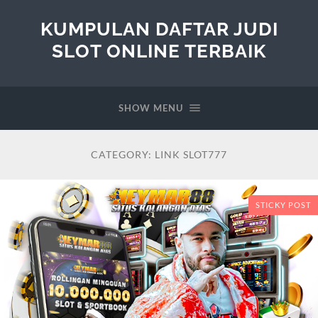
KUMPULAN DAFTAR JUDI
SLOT ONLINE TERBAIK
SHOW MENU
CATEGORY:
LINK SLOT777
STICKY POST