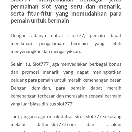
permainan slot yang seru dan menarik,
serta fitur-fitur yang memudahkan para
pemain untuk bermain
Dengan adanya daftar slot777, pemain dapat
menikmati pengalaman bermain yang lebih
menyenangkan dan mengasyikkan.
Selain itu, Slot777 juga menyediakan berbagai bonus
dan promosi menarik yang dapat meningkatkan
peluang para pemain untuk meraih kemenangan besar.
Dengan demikian, para pemain dapat meraih
kemenangan terbesar dan merasakan sensasi bermain
yang luar biasa di situs slot777.
Jadi, jangan ragu untuk daftar situs slot777 sekarang
melalui daftar-slot777.com dan rasakan