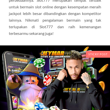
perbedaannya. Slot777 merupakan tempat terbaik
untuk bermain slot online dengan kesempatan meraih
jackpot lebih besar dibandingkan dengan kompetitor
lainnya. Nikmati pengalaman bermain yang tak
terlupakan di Slot777 dan raih kemenangan
terbesarmu sekarang juga!
STICKY POST