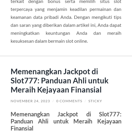
terkait dengan bonus serta memilih situs slot
terpercaya yang menjamin keadilan permainan dan
keamanan data pribadi Anda. Dengan mengikuti tips
dan saran yang diberikan dalam artikel ini, Anda dapat
meningkatkan keuntungan Anda dan meraih
kesuksesan dalam bermain slot online.
Memenangkan Jackpot di
Slot777: Panduan Ahli untuk
Meraih Kejayaan Finansial
NOVEMBER 24, 2023
/
0 COMMENTS
/
STICKY
Memenangkan Jackpot di Slot777:
Panduan Ahli untuk Meraih Kejayaan
Finansial