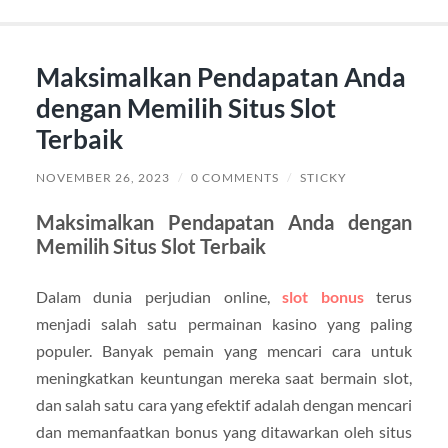
Maksimalkan Pendapatan Anda
dengan Memilih Situs Slot
Terbaik
NOVEMBER 26, 2023
/
0 COMMENTS
/
STICKY
Maksimalkan Pendapatan Anda dengan
Memilih Situs Slot Terbaik
Dalam dunia perjudian online,
slot bonus
terus
menjadi salah satu permainan kasino yang paling
populer. Banyak pemain yang mencari cara untuk
meningkatkan keuntungan mereka saat bermain slot,
dan salah satu cara yang efektif adalah dengan mencari
dan memanfaatkan bonus yang ditawarkan oleh situs