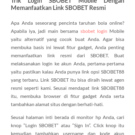
Trik Login SBOBET Mobile Dengan
Memanfaatkan Link SBOBET Resmi
Apa Anda seseorang pencinta taruhan bola online?
Apabila iya, jadi main bersama
sbobet login
Mobile
yaitu alternatif yang cocok buat Anda. Agar bisa
membuka basis ini lewat fitur gadget, Anda penting
memanfaatkan link resmi dari SBOBET. Buat
melaksanakan login ke akun Anda, pertama-pertama
yaitu pastikan kalau Anda punya link opsi SBOBET88
yang terbaru. Link SBOBET itu bisa diraih lewat agen
resmi seperti kami. Seusai mendapat link SBOBET88
itu, membuka browser di fitur gadget Anda serta
tambahkan alamat situs dengan berhati-hati.
Seusai halaman inti berada di monitor hp Anda, cari
knop “Login SBOBET” atau “Sign In”. Click knop itu
kemudian tambahkan username dan kode akun