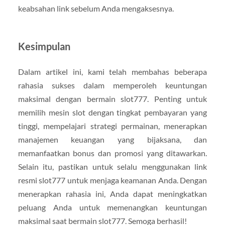
keabsahan link sebelum Anda mengaksesnya.
Kesimpulan
Dalam artikel ini, kami telah membahas beberapa
rahasia sukses dalam memperoleh keuntungan
maksimal dengan bermain slot777. Penting untuk
memilih mesin slot dengan tingkat pembayaran yang
tinggi, mempelajari strategi permainan, menerapkan
manajemen keuangan yang bijaksana, dan
memanfaatkan bonus dan promosi yang ditawarkan.
Selain itu, pastikan untuk selalu menggunakan link
resmi slot777 untuk menjaga keamanan Anda. Dengan
menerapkan rahasia ini, Anda dapat meningkatkan
peluang Anda untuk memenangkan keuntungan
maksimal saat bermain slot777. Semoga berhasil!