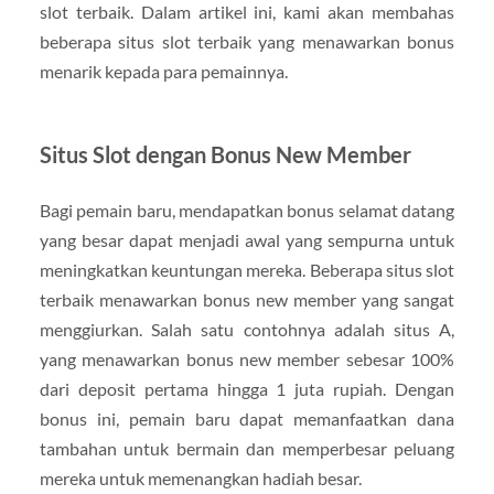
slot terbaik. Dalam artikel ini, kami akan membahas
beberapa situs slot terbaik yang menawarkan bonus
menarik kepada para pemainnya.
Situs Slot dengan Bonus New Member
Bagi pemain baru, mendapatkan bonus selamat datang
yang besar dapat menjadi awal yang sempurna untuk
meningkatkan keuntungan mereka. Beberapa situs slot
terbaik menawarkan bonus new member yang sangat
menggiurkan. Salah satu contohnya adalah situs A,
yang menawarkan bonus new member sebesar 100%
dari deposit pertama hingga 1 juta rupiah. Dengan
bonus ini, pemain baru dapat memanfaatkan dana
tambahan untuk bermain dan memperbesar peluang
mereka untuk memenangkan hadiah besar.