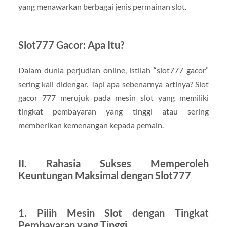
yang menawarkan berbagai jenis permainan slot.
Slot777 Gacor: Apa Itu?
Dalam dunia perjudian online, istilah “slot777 gacor”
sering kali didengar. Tapi apa sebenarnya artinya? Slot
gacor 777 merujuk pada mesin slot yang memiliki
tingkat pembayaran yang tinggi atau sering
memberikan kemenangan kepada pemain.
II. Rahasia Sukses Memperoleh
Keuntungan Maksimal dengan Slot777
1. Pilih Mesin Slot dengan Tingkat
Pembayaran yang Tinggi