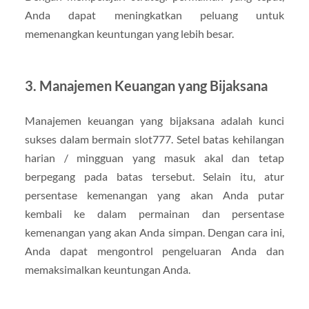
Anda dapat meningkatkan peluang untuk
memenangkan keuntungan yang lebih besar.
3. Manajemen Keuangan yang Bijaksana
Manajemen keuangan yang bijaksana adalah kunci
sukses dalam bermain slot777. Setel batas kehilangan
harian / mingguan yang masuk akal dan tetap
berpegang pada batas tersebut. Selain itu, atur
persentase kemenangan yang akan Anda putar
kembali ke dalam permainan dan persentase
kemenangan yang akan Anda simpan. Dengan cara ini,
Anda dapat mengontrol pengeluaran Anda dan
memaksimalkan keuntungan Anda.