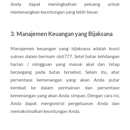
Anda dapat meningkatkan peluang untuk
memenangkan keuntungan yang lebih besar.
3. Manajemen Keuangan yang Bijaksana
Manajemen keuangan yang bijaksana adalah kunci
sukses dalam bermain slot777. Setel batas kehilangan
harian / mingguan yang masuk akal dan tetap
berpegang pada batas tersebut. Selain itu, atur
persentase kemenangan yang akan Anda putar
kembali ke dalam permainan dan persentase
kemenangan yang akan Anda simpan. Dengan cara ini,
Anda dapat mengontrol pengeluaran Anda dan
memaksimalkan keuntungan Anda.