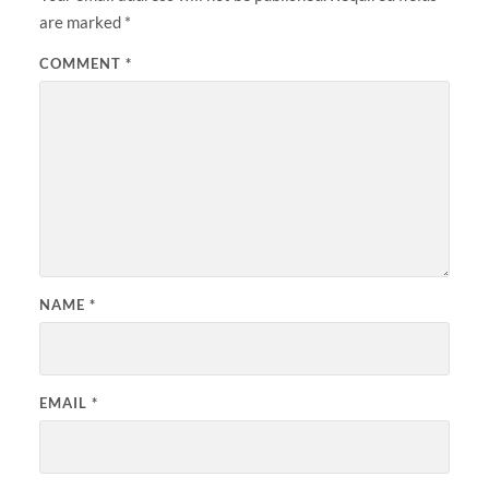
are marked
*
COMMENT
*
NAME
*
EMAIL
*