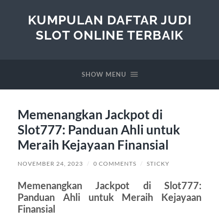
KUMPULAN DAFTAR JUDI
SLOT ONLINE TERBAIK
SHOW MENU
Memenangkan Jackpot di
Slot777: Panduan Ahli untuk
Meraih Kejayaan Finansial
NOVEMBER 24, 2023
/
0 COMMENTS
/
STICKY
Memenangkan Jackpot di Slot777:
Panduan Ahli untuk Meraih Kejayaan
Finansial