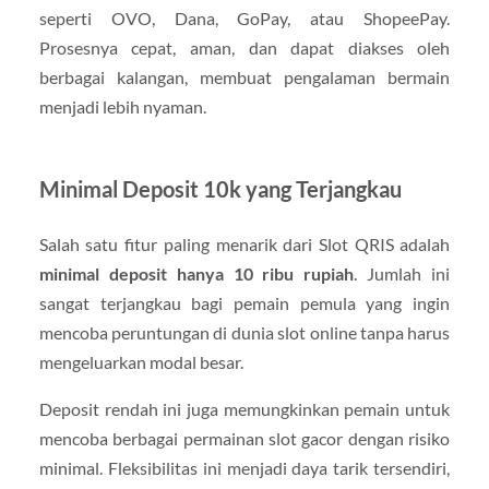
seperti OVO, Dana, GoPay, atau ShopeePay.
Prosesnya cepat, aman, dan dapat diakses oleh
berbagai kalangan, membuat pengalaman bermain
menjadi lebih nyaman.
Minimal Deposit 10k yang Terjangkau
Salah satu fitur paling menarik dari Slot QRIS adalah
minimal deposit hanya 10 ribu rupiah
. Jumlah ini
sangat terjangkau bagi pemain pemula yang ingin
mencoba peruntungan di dunia slot online tanpa harus
mengeluarkan modal besar.
Deposit rendah ini juga memungkinkan pemain untuk
mencoba berbagai permainan slot gacor dengan risiko
minimal. Fleksibilitas ini menjadi daya tarik tersendiri,