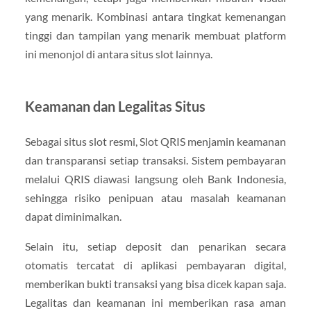
yang menarik. Kombinasi antara tingkat kemenangan
tinggi dan tampilan yang menarik membuat platform
ini menonjol di antara situs slot lainnya.
Keamanan dan Legalitas Situs
Sebagai situs slot resmi, Slot QRIS menjamin keamanan
dan transparansi setiap transaksi. Sistem pembayaran
melalui QRIS diawasi langsung oleh Bank Indonesia,
sehingga risiko penipuan atau masalah keamanan
dapat diminimalkan.
Selain itu, setiap deposit dan penarikan secara
otomatis tercatat di aplikasi pembayaran digital,
memberikan bukti transaksi yang bisa dicek kapan saja.
Legalitas dan keamanan ini memberikan rasa aman