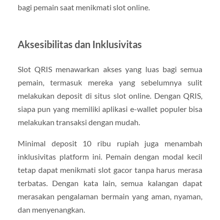
bagi pemain saat menikmati slot online.
Aksesibilitas dan Inklusivitas
Slot QRIS menawarkan akses yang luas bagi semua
pemain, termasuk mereka yang sebelumnya sulit
melakukan deposit di situs slot online. Dengan QRIS,
siapa pun yang memiliki aplikasi e-wallet populer bisa
melakukan transaksi dengan mudah.
Minimal deposit 10 ribu rupiah juga menambah
inklusivitas platform ini. Pemain dengan modal kecil
tetap dapat menikmati slot gacor tanpa harus merasa
terbatas. Dengan kata lain, semua kalangan dapat
merasakan pengalaman bermain yang aman, nyaman,
dan menyenangkan.