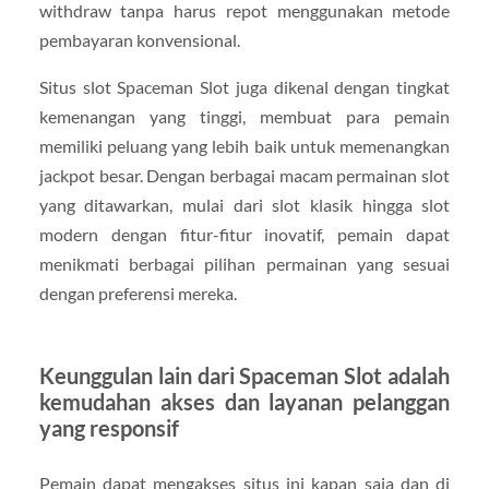
withdraw tanpa harus repot menggunakan metode
pembayaran konvensional.
Situs slot Spaceman Slot juga dikenal dengan tingkat
kemenangan yang tinggi, membuat para pemain
memiliki peluang yang lebih baik untuk memenangkan
jackpot besar. Dengan berbagai macam permainan slot
yang ditawarkan, mulai dari slot klasik hingga slot
modern dengan fitur-fitur inovatif, pemain dapat
menikmati berbagai pilihan permainan yang sesuai
dengan preferensi mereka.
Keunggulan lain dari Spaceman Slot adalah
kemudahan akses dan layanan pelanggan
yang responsif
Pemain dapat mengakses situs ini kapan saja dan di