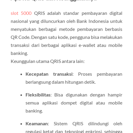
slot 5000
QRIS adalah standar pembayaran digital
nasional yang diluncurkan oleh Bank Indonesia untuk
menyatukan berbagai metode pembayaran berbasis
QR Code. Dengan satu kode, pengguna bisa melakukan
transaksi dari berbagai aplikasi e-wallet atau mobile
banking.
Keunggulan utama QRIS antara lain:
Kecepatan transaksi
: Proses pembayaran
berlangsung dalam hitungan detik.
Fleksibilitas
: Bisa digunakan dengan hampir
semua aplikasi dompet digital atau mobile
banking.
Keamanan
: Sistem QRIS dilindungi oleh
regulasi ketat dan teknologi enkripsi, sehingga