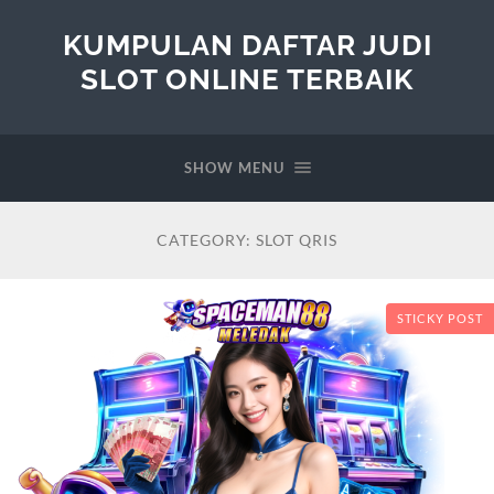
KUMPULAN DAFTAR JUDI
SLOT ONLINE TERBAIK
SHOW MENU
CATEGORY:
SLOT QRIS
STICKY POST