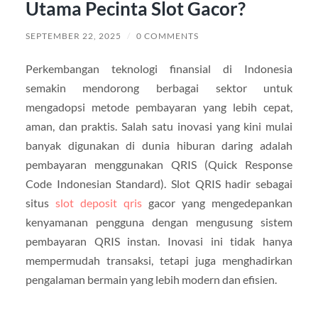
Utama Pecinta Slot Gacor?
SEPTEMBER 22, 2025
/
0 COMMENTS
Perkembangan teknologi finansial di Indonesia
semakin mendorong berbagai sektor untuk
mengadopsi metode pembayaran yang lebih cepat,
aman, dan praktis. Salah satu inovasi yang kini mulai
banyak digunakan di dunia hiburan daring adalah
pembayaran menggunakan QRIS (Quick Response
Code Indonesian Standard). Slot QRIS hadir sebagai
situs
slot deposit qris
gacor yang mengedepankan
kenyamanan pengguna dengan mengusung sistem
pembayaran QRIS instan. Inovasi ini tidak hanya
mempermudah transaksi, tetapi juga menghadirkan
pengalaman bermain yang lebih modern dan efisien.