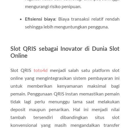
mengurangi risiko penipuan.
Efisiensi biaya
: Biaya transaksi relatif rendah
sehingga lebih menguntungkan pengguna.
Slot QRIS sebagai Inovator di Dunia Slot
Online
Slot QRIS
toto4d
menjadi salah satu platform slot
online yang mengintegrasikan sistem pembayaran ini
untuk memberikan kenyamanan maksimal bagi
pemain. Penggunaan QRIS instan memastikan pemain
tidak lagi perlu menunggu lama saat melakukan
deposit maupun penarikan. Hal ini menjadi nilai
tambah tersendiri dibandingkan situs slot
konvensional yang masih mengandalkan transfer