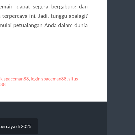
emain dapat segera bergabung dan
 terpercaya ini. Jadi, tunggu apalagi?
mulai petualangan Anda dalam dunia
nk spaceman88
,
login spaceman88
,
situs
n88
rpercaya di 2025