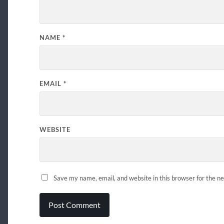
NAME
*
EMAIL
*
WEBSITE
Save my name, email, and website in this browser for the n