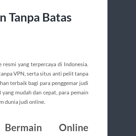
n Tanpa Batas
e resmi yang terpercaya di Indonesia.
anpa VPN, serta situs anti pelit tanpa
han terbaik bagi para penggemar judi
8 yang mudah dan cepat, para pemain
 dunia judi online.
 Bermain Online