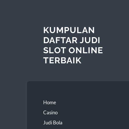
KUMPULAN
DAFTAR JUDI
SLOT ONLINE
TERBAIK
Home
Casino
Judi Bola