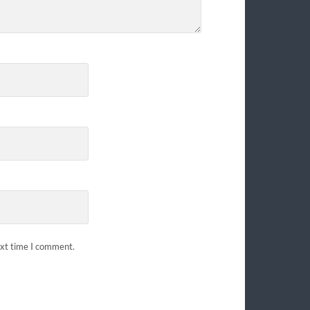
ext time I comment.