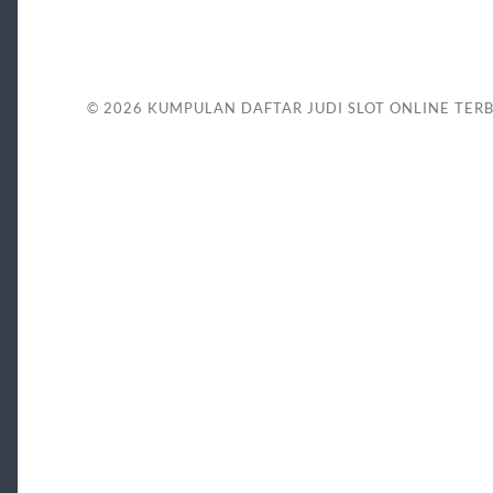
© 2026
KUMPULAN DAFTAR JUDI SLOT ONLINE TER