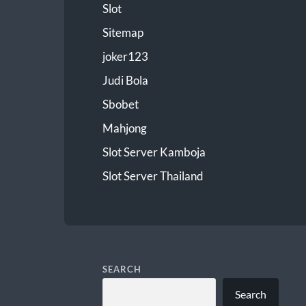
Slot
Sitemap
joker123
Judi Bola
Sbobet
Mahjong
Slot Server Kamboja
Slot Server Thailand
SEARCH
Search