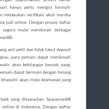
in hanya perlu mengisi formulir
n melakukan verifikasi akun mereka
a judi online. Dengan proses daftar
 segera mulai menikmati berbagai
eman88.
ng anti pelit dan tidak takut deposit
ngkau, para pemain dapat menikmati
watir akan kehilangan banyak uang.
pemain dapat bermain dengan tenang
 khawatir akan risiko keamanan yang
rbaik yang ditawarkan, Spaceman88
i online di Indonesia. Dengan daftar