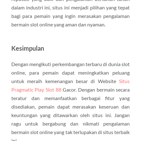
dalam industri ini, situs ini menjadi pilihan yang tepat
bagi para pemain yang ingin merasakan pengalaman
bermain slot online yang aman dan nyaman.
Kesimpulan
Dengan mengikuti perkembangan terbaru di dunia slot
online, para pemain dapat meningkatkan peluang
untuk meraih kemenangan besar di Website
Situs
Pragmatic Play Slot 88
Gacor. Dengan bermain secara
teratur dan memanfaatkan berbagai fitur yang
disediakan, pemain dapat merasakan keseruan dan
keuntungan yang ditawarkan oleh situs ini. Jangan
ragu untuk bergabung dan nikmati pengalaman
bermain slot online yang tak terlupakan di situs terbaik
ini.