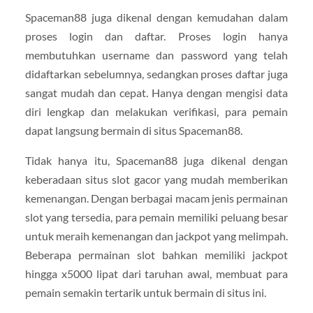
Spaceman88 juga dikenal dengan kemudahan dalam
proses login dan daftar. Proses login hanya
membutuhkan username dan password yang telah
didaftarkan sebelumnya, sedangkan proses daftar juga
sangat mudah dan cepat. Hanya dengan mengisi data
diri lengkap dan melakukan verifikasi, para pemain
dapat langsung bermain di situs Spaceman88.
Tidak hanya itu, Spaceman88 juga dikenal dengan
keberadaan situs slot gacor yang mudah memberikan
kemenangan. Dengan berbagai macam jenis permainan
slot yang tersedia, para pemain memiliki peluang besar
untuk meraih kemenangan dan jackpot yang melimpah.
Beberapa permainan slot bahkan memiliki jackpot
hingga x5000 lipat dari taruhan awal, membuat para
pemain semakin tertarik untuk bermain di situs ini.