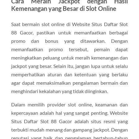
Cara Meraih Jackpot dengan Hasil
Kemenangan yang Besar di Slot Online
Saat bermain slot online di Website Situs Daftar Slot
88 Gacor, pastikan untuk memanfaatkan berbagai
promo dan bonus yang ditawarkan. Dengan
memanfaatkan promo tersebut, pemain dapat
meningkatkan peluang untuk meraih kemenangan dan
jackpot yang besar. Selain itu, jangan lupa untuk selalu
memperhatikan aturan dan ketentuan yang berlaku
agar dapat memaksimalkan pengalaman bermain dan
menghindari kekalahan yang tidak diinginkan.
Dalam memilih provider slot online, keamanan dan
kepercayaan adalah hal yang sangat penting. Website
Situs Daftar Slot 88 Gacor adalah situs resmi yang
terbukti mudah menang dan gampang jackpot. Dengan
reputasi yang baik dan pengalaman bertahun-tahun