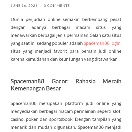
JUNE 16, 2026
/
0 COMMENTS
Dunia perjudian online semakin berkembang pesat
dengan adanya berbagai macam situs yang
menawarkan berbagai jenis permainan. Salah satu situs
yang saat ini sedang populer adalah
Spaceman88 login
,
situs yang menjadi favorit para pemain judi online
karena kemudahan dan keuntungan yang ditawarkan.
Spaceman88 Gacor: Rahasia Meraih
Kemenangan Besar
Spaceman88 merupakan platform judi online yang
menyediakan berbagai macam permainan seperti slot,
casino, poker, dan sportsbook. Dengan tampilan yang
menarik dan mudah digunakan, Spaceman88 menjadi