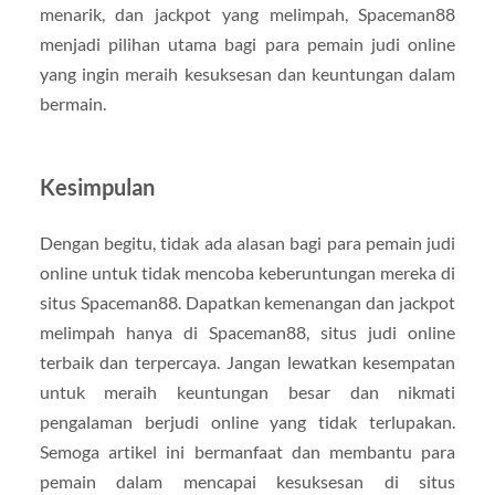
menarik, dan jackpot yang melimpah, Spaceman88
menjadi pilihan utama bagi para pemain judi online
yang ingin meraih kesuksesan dan keuntungan dalam
bermain.
Kesimpulan
Dengan begitu, tidak ada alasan bagi para pemain judi
online untuk tidak mencoba keberuntungan mereka di
situs Spaceman88. Dapatkan kemenangan dan jackpot
melimpah hanya di Spaceman88, situs judi online
terbaik dan terpercaya. Jangan lewatkan kesempatan
untuk meraih keuntungan besar dan nikmati
pengalaman berjudi online yang tidak terlupakan.
Semoga artikel ini bermanfaat dan membantu para
pemain dalam mencapai kesuksesan di situs