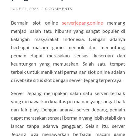
JUNE 21, 2026
/
0 COMMENTS
Bermain slot online
serverjepang.online
memang
menjadi salah satu hiburan yang sangat populer di
kalangan masyarakat Indonesia. Dengan adanya
berbagai macam game menarik dan menantang,
pemain dapat merasakan sensasi keseruan dan
keuntungan yang memuaskan. Salah satu tempat
terbaik untuk menikmati permainan slot online adalah
di website situs slot dengan server Jepang terpercaya.
Server Jepang merupakan salah satu server terbaik
yang menawarkan kualitas permainan yang sangat baik
dan fair play. Dengan adanya server Jepang, pemain
dapat merasakan sensasi bermain yang lebih stabil dan
lancar tanpa adanya gangguan. Selain itu, server
Jepang juga menawarkan berbagai macam game