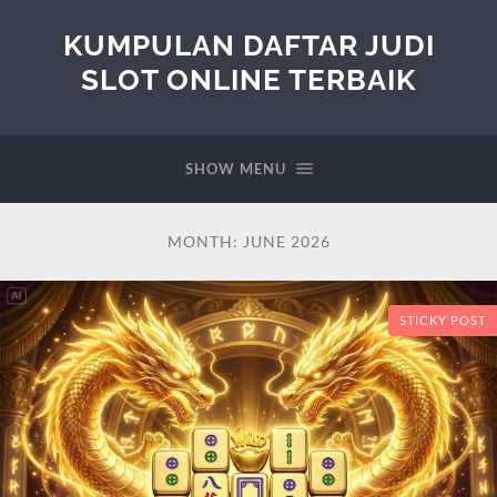
KUMPULAN DAFTAR JUDI
SLOT ONLINE TERBAIK
SHOW MENU
MONTH:
JUNE 2026
STICKY POST