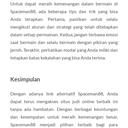
Untuk dapat meraih kemenangan dalam bermain di
Spaceman88, ada beberapa tips dan trik yang bisa
Anda terapkan. Pertama, pastikan untuk selalu
mengikuti aturan dan strategi yang telah ditetapkan
dalam setiap permainan. Kedua, jangan terbawa emosi
saat bermain dan selalu bermain dengan pikiran yang
jernih. Terakhir, perhatikan modal yang Anda miliki dan
tetapkan batas kekalahan yang bisa Anda terima.
Kesimpulan
Dengan adanya link alternatif Spaceman88, Anda
dapat terus mengakses situs judi online terbaik ini
tanpa ada hambatan. Dengan berbagai keuntungan
dan kesempatan untuk meraih kemenangan besar,
Spaceman88 menjadi pilihan terbaik bagi para