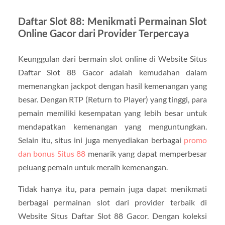
Daftar Slot 88: Menikmati Permainan Slot
Online Gacor dari Provider Terpercaya
Keunggulan dari bermain slot online di Website Situs
Daftar Slot 88 Gacor adalah kemudahan dalam
memenangkan jackpot dengan hasil kemenangan yang
besar. Dengan RTP (Return to Player) yang tinggi, para
pemain memiliki kesempatan yang lebih besar untuk
mendapatkan kemenangan yang menguntungkan.
Selain itu, situs ini juga menyediakan berbagai
promo
dan bonus Situs 88
menarik yang dapat memperbesar
peluang pemain untuk meraih kemenangan.
Tidak hanya itu, para pemain juga dapat menikmati
berbagai permainan slot dari provider terbaik di
Website Situs Daftar Slot 88 Gacor. Dengan koleksi