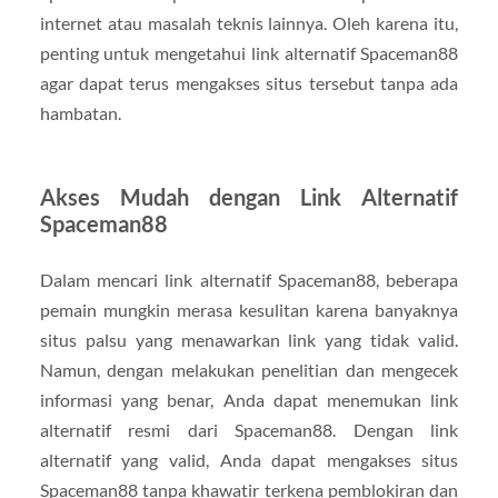
internet atau masalah teknis lainnya. Oleh karena itu,
penting untuk mengetahui link alternatif Spaceman88
agar dapat terus mengakses situs tersebut tanpa ada
hambatan.
Akses Mudah dengan Link Alternatif
Spaceman88
Dalam mencari link alternatif Spaceman88, beberapa
pemain mungkin merasa kesulitan karena banyaknya
situs palsu yang menawarkan link yang tidak valid.
Namun, dengan melakukan penelitian dan mengecek
informasi yang benar, Anda dapat menemukan link
alternatif resmi dari Spaceman88. Dengan link
alternatif yang valid, Anda dapat mengakses situs
Spaceman88 tanpa khawatir terkena pemblokiran dan