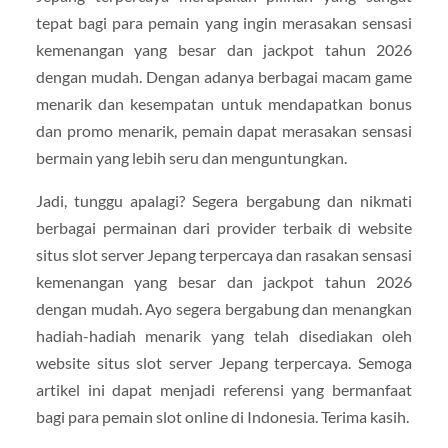
tepat bagi para pemain yang ingin merasakan sensasi
kemenangan yang besar dan jackpot tahun 2026
dengan mudah. Dengan adanya berbagai macam game
menarik dan kesempatan untuk mendapatkan bonus
dan promo menarik, pemain dapat merasakan sensasi
bermain yang lebih seru dan menguntungkan.
Jadi, tunggu apalagi? Segera bergabung dan nikmati
berbagai permainan dari provider terbaik di website
situs slot server Jepang terpercaya dan rasakan sensasi
kemenangan yang besar dan jackpot tahun 2026
dengan mudah. Ayo segera bergabung dan menangkan
hadiah-hadiah menarik yang telah disediakan oleh
website situs slot server Jepang terpercaya. Semoga
artikel ini dapat menjadi referensi yang bermanfaat
bagi para pemain slot online di Indonesia. Terima kasih.