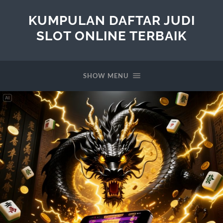
KUMPULAN DAFTAR JUDI
SLOT ONLINE TERBAIK
SHOW MENU