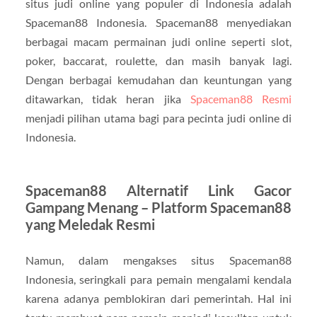
situs judi online yang populer di Indonesia adalah
Spaceman88 Indonesia. Spaceman88 menyediakan
berbagai macam permainan judi online seperti slot,
poker, baccarat, roulette, dan masih banyak lagi.
Dengan berbagai kemudahan dan keuntungan yang
ditawarkan, tidak heran jika
Spaceman88 Resmi
menjadi pilihan utama bagi para pecinta judi online di
Indonesia.
Spaceman88 Alternatif Link Gacor
Gampang Menang – Platform Spaceman88
yang Meledak Resmi
Namun, dalam mengakses situs Spaceman88
Indonesia, seringkali para pemain mengalami kendala
karena adanya pemblokiran dari pemerintah. Hal ini