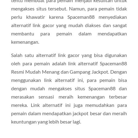
tentu membuat para pemain menjadi kesulitan untuk
mengakses situs tersebut. Namun, para pemain tidak
perlu khawatir karena Spaceman88 menyediakan
alternatif link gacor yang mudah diakses dan sangat
membantu para pemain dalam mendapatkan
kemenangan.
Salah satu alternatif link gacor yang bisa digunakan
oleh para pemain adalah link alternatif Spaceman88
Resmi Mudah Menang dan Gampang Jackpot. Dengan
menggunakan link alternatif ini, para pemain bisa
dengan mudah mengakses situs Spaceman88 dan
merasakan sensasi meraih kemenangan terbesar
mereka. Link alternatif ini juga memudahkan para
pemain dalam mendapatkan jackpot besar dan meraih
keuntungan yang lebih besar lagi.