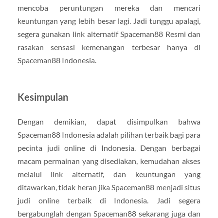
mencoba peruntungan mereka dan mencari
keuntungan yang lebih besar lagi. Jadi tunggu apalagi,
segera gunakan link alternatif Spaceman88 Resmi dan
rasakan sensasi kemenangan terbesar hanya di
Spaceman88 Indonesia.
Kesimpulan
Dengan demikian, dapat disimpulkan bahwa
Spaceman88 Indonesia adalah pilihan terbaik bagi para
pecinta judi online di Indonesia. Dengan berbagai
macam permainan yang disediakan, kemudahan akses
melalui link alternatif, dan keuntungan yang
ditawarkan, tidak heran jika Spaceman88 menjadi situs
judi online terbaik di Indonesia. Jadi segera
bergabunglah dengan Spaceman88 sekarang juga dan