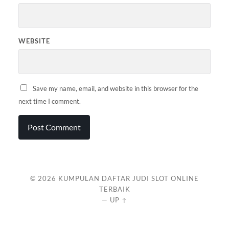
WEBSITE
Save my name, email, and website in this browser for the
next time I comment.
© 2026
KUMPULAN DAFTAR JUDI SLOT ONLINE
TERBAIK
—
UP ↑