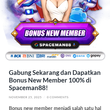
Gabung Sekarang dan Dapatkan
Bonus New Member 100% di
Spaceman88!
NOVEMBER 25, 2025
/
0 COMMENTS
Bonus new member menjadi salah satu hal