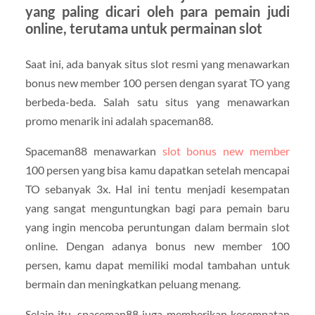
yang paling dicari oleh para pemain judi
online, terutama untuk permainan slot
Saat ini, ada banyak situs slot resmi yang menawarkan
bonus new member 100 persen dengan syarat TO yang
berbeda-beda. Salah satu situs yang menawarkan
promo menarik ini adalah spaceman88.
Spaceman88 menawarkan
slot bonus new member
100 persen yang bisa kamu dapatkan setelah mencapai
TO sebanyak 3x. Hal ini tentu menjadi kesempatan
yang sangat menguntungkan bagi para pemain baru
yang ingin mencoba peruntungan dalam bermain slot
online. Dengan adanya bonus new member 100
persen, kamu dapat memiliki modal tambahan untuk
bermain dan meningkatkan peluang menang.
Selain itu, spaceman88 juga memberikan kesempatan