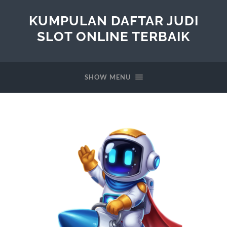
KUMPULAN DAFTAR JUDI
SLOT ONLINE TERBAIK
SHOW MENU