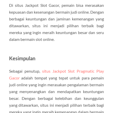
Di situs Jackpot Slot Gacor, pemain bisa merasakan
kepuasan dan kesenangan bermain judi online. Dengan
berbagai keuntungan dan jaminan kemenangan yang
ditawarkan, situs ini menjadi pilihan terbaik bagi
mereka yang ingin meraih keuntungan besar dan seru
dalam bermain slot online.
Kesimpulan
Sebagai penutup,
situs Jackpot Slot Pragmatic Play
Gacor
adalah tempat yang tepat untuk para pemain
judi online yang ingin merasakan pengalaman bermain
yang menyenangkan dan mendapatkan keuntungan
besar. Dengan berbagai kelebihan dan keunggulan
yang ditawarkan, situs ini menjadi pilihan terbaik bagi
mereka yang ingin meraih kemenangan dalam bermain