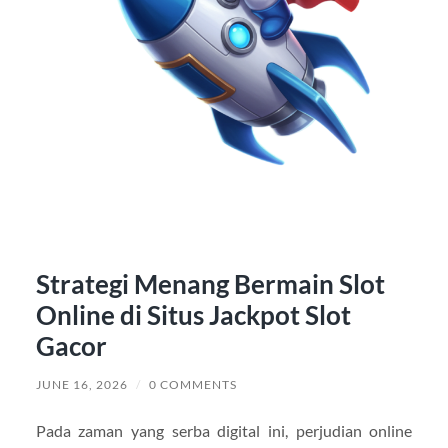
Strategi Menang Bermain Slot
Online di Situs Jackpot Slot
Gacor
JUNE 16, 2026
/
0 COMMENTS
Pada zaman yang serba digital ini, perjudian online