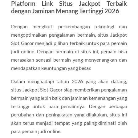
Platform Link Situs Jackpot Terbaik
dengan Jaminan Menang Tertinggi 2026
Dengan mengikuti perkembangan teknologi dan
mengoptimalkan pengalaman bermain, situs Jackpot
Slot Gacor menjadi pilihan terbaik untuk para pemain
judi online. Dengan bermain di situs ini, pemain bisa
merasakan sensasi bermain yang menyenangkan dan
mendapatkan keuntungan yang besar.
Dalam menghadapi tahun 2026 yang akan datang,
situs Jackpot Slot Gacor siap memberikan pengalaman
bermain yang lebih baik dan jaminan kemenangan yang
tertinggi untuk para pemainnya. Dengan berbagai
perubahan dan peningkatan yang dilakukan, situs ini
akan terus menjadi tempat yang paling diminati oleh
para pemain judi online.