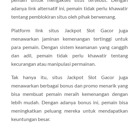
adanya link alternatif ini, pemain tidak perlu khawatir
tentang pemblokiran situs oleh pihak berwenang.
Platform link situs Jackpot Slot Gacor juga
menawarkan jaminan kemenangan tertinggi untuk
para pemain. Dengan sistem keamanan yang canggih
dan adil, pemain tidak perlu khawatir tentang
kecurangan atau manipulasi permainan.
Tak hanya itu, situs Jackpot Slot Gacor juga
menawarkan berbagai bonus dan promo menarik yang
bisa membuat pemain meraih kemenangan dengan
lebih mudah. Dengan adanya bonus ini, pemain bisa
meningkatkan peluang mereka untuk mendapatkan
keuntungan besar.