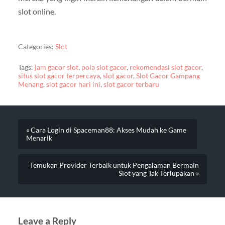
slot online.
Categories:
Slot
Tags:
jam gacor slot
,
pola slot gacor
,
rekomendasi slot gacor
,
situs slot gacor terpercaya
,
slot gacor
,
Slot Gacor Gampang
Menang
,
slot gacor hari ini
,
slot gacor terbaru
« Cara Login di Spaceman88: Akses Mudah ke Game
Menarik
Temukan Provider Terbaik untuk Pengalaman Bermain
Slot yang Tak Terlupakan »
Leave a Reply