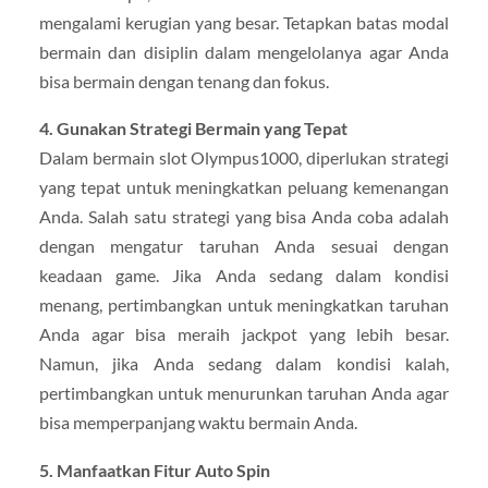
mengalami kerugian yang besar. Tetapkan batas modal
bermain dan disiplin dalam mengelolanya agar Anda
bisa bermain dengan tenang dan fokus.
4. Gunakan Strategi Bermain yang Tepat
Dalam bermain slot Olympus1000, diperlukan strategi
yang tepat untuk meningkatkan peluang kemenangan
Anda. Salah satu strategi yang bisa Anda coba adalah
dengan mengatur taruhan Anda sesuai dengan
keadaan game. Jika Anda sedang dalam kondisi
menang, pertimbangkan untuk meningkatkan taruhan
Anda agar bisa meraih jackpot yang lebih besar.
Namun, jika Anda sedang dalam kondisi kalah,
pertimbangkan untuk menurunkan taruhan Anda agar
bisa memperpanjang waktu bermain Anda.
5. Manfaatkan Fitur Auto Spin