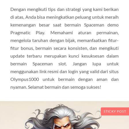
Dengan mengikuti tips dan strategi yang kami berikan
di atas, Anda bisa meningkatkan peluang untuk meraih
kemenangan besar saat bermain Spaceman demo
Pragmatic Play. Memahami aturan permainan,
mengelola taruhan dengan bijak, memanfaatkan fitur-
fitur bonus, bermain secara konsisten, dan mengikuti
update terbaru merupakan kunci kesuksesan dalam
bermain Spaceman slot. Jangan lupa untuk
menggunakan link resmi dan login yang valid dari situs
Olympus1000 untuk bermain dengan aman dan
nyaman. Selamat bermain dan semoga sukses!
STICKY POST