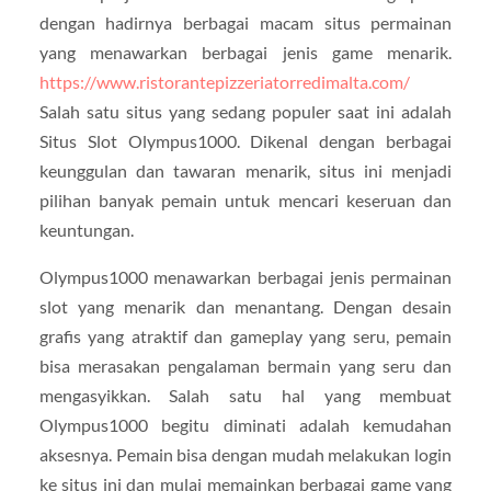
dengan hadirnya berbagai macam situs permainan
yang menawarkan berbagai jenis game menarik.
https://www.ristorantepizzeriatorredimalta.com/
Salah satu situs yang sedang populer saat ini adalah
Situs Slot Olympus1000. Dikenal dengan berbagai
keunggulan dan tawaran menarik, situs ini menjadi
pilihan banyak pemain untuk mencari keseruan dan
keuntungan.
Olympus1000 menawarkan berbagai jenis permainan
slot yang menarik dan menantang. Dengan desain
grafis yang atraktif dan gameplay yang seru, pemain
bisa merasakan pengalaman bermain yang seru dan
mengasyikkan. Salah satu hal yang membuat
Olympus1000 begitu diminati adalah kemudahan
aksesnya. Pemain bisa dengan mudah melakukan login
ke situs ini dan mulai memainkan berbagai game yang