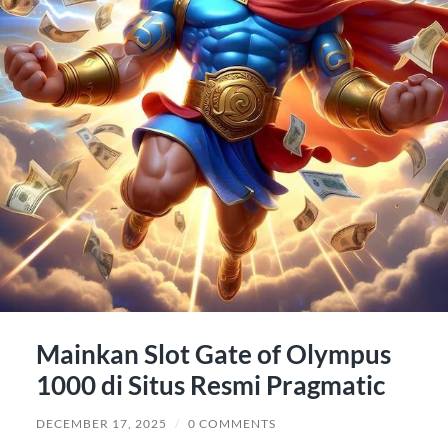
Mainkan Slot Gate of Olympus
1000 di Situs Resmi Pragmatic
DECEMBER 17, 2025
/
0 COMMENTS