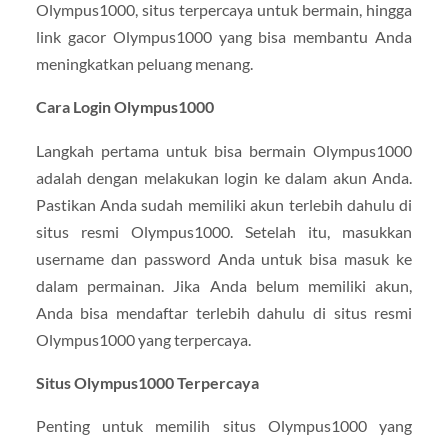
Olympus1000, situs terpercaya untuk bermain, hingga
link gacor Olympus1000 yang bisa membantu Anda
meningkatkan peluang menang.
Cara Login Olympus1000
Langkah pertama untuk bisa bermain Olympus1000
adalah dengan melakukan login ke dalam akun Anda.
Pastikan Anda sudah memiliki akun terlebih dahulu di
situs resmi Olympus1000. Setelah itu, masukkan
username dan password Anda untuk bisa masuk ke
dalam permainan. Jika Anda belum memiliki akun,
Anda bisa mendaftar terlebih dahulu di situs resmi
Olympus1000 yang terpercaya.
Situs Olympus1000 Terpercaya
Penting untuk memilih situs Olympus1000 yang