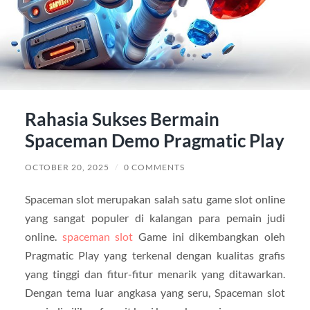
Rahasia Sukses Bermain
Spaceman Demo Pragmatic Play
OCTOBER 20, 2025
/
0 COMMENTS
Spaceman slot merupakan salah satu game slot online
yang sangat populer di kalangan para pemain judi
online.
spaceman slot
Game ini dikembangkan oleh
Pragmatic Play yang terkenal dengan kualitas grafis
yang tinggi dan fitur-fitur menarik yang ditawarkan.
Dengan tema luar angkasa yang seru, Spaceman slot