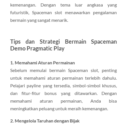
kemenangan. Dengan tema luar angkasa yang
futuristik, Spaceman slot menawarkan pengalaman
bermain yang sangat menarik.
Tips dan Strategi Bermain Spaceman
Demo Pragmatic Play
1. Memahami Aturan Permainan
Sebelum memulai bermain Spaceman slot, penting
untuk memahami aturan permainan terlebih dahulu.
Pelajari payline yang tersedia, simbol-simbol khusus,
dan fitur-fitur bonus yang ditawarkan. Dengan
memahami aturan permainan, Anda bisa
meningkatkan peluang untuk meraih kemenangan.
2. Mengelola Taruhan dengan Bijak