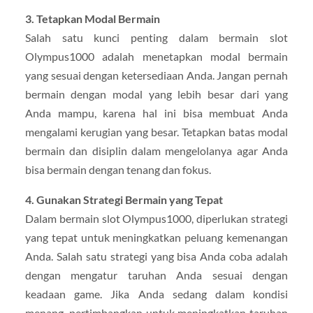
3. Tetapkan Modal Bermain
Salah satu kunci penting dalam bermain slot
Olympus1000 adalah menetapkan modal bermain
yang sesuai dengan ketersediaan Anda. Jangan pernah
bermain dengan modal yang lebih besar dari yang
Anda mampu, karena hal ini bisa membuat Anda
mengalami kerugian yang besar. Tetapkan batas modal
bermain dan disiplin dalam mengelolanya agar Anda
bisa bermain dengan tenang dan fokus.
4. Gunakan Strategi Bermain yang Tepat
Dalam bermain slot Olympus1000, diperlukan strategi
yang tepat untuk meningkatkan peluang kemenangan
Anda. Salah satu strategi yang bisa Anda coba adalah
dengan mengatur taruhan Anda sesuai dengan
keadaan game. Jika Anda sedang dalam kondisi
menang, pertimbangkan untuk meningkatkan taruhan