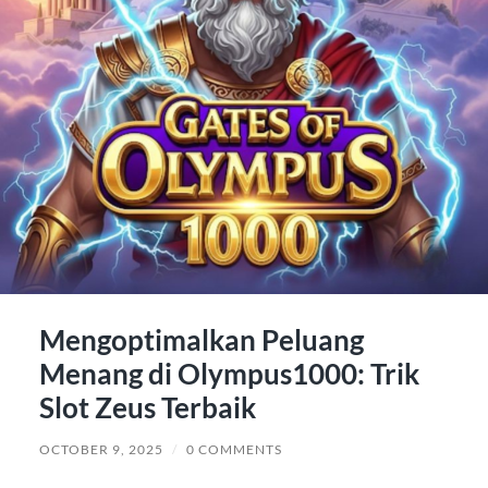
Mengoptimalkan Peluang
Menang di Olympus1000: Trik
Slot Zeus Terbaik
OCTOBER 9, 2025
/
0 COMMENTS