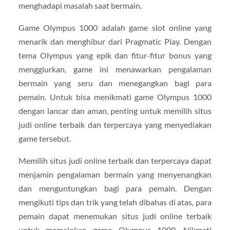
menghadapi masalah saat bermain.
Game Olympus 1000 adalah game slot online yang
menarik dan menghibur dari Pragmatic Play. Dengan
tema Olympus yang epik dan fitur-fitur bonus yang
menggiurkan, game ini menawarkan pengalaman
bermain yang seru dan menegangkan bagi para
pemain. Untuk bisa menikmati game Olympus 1000
dengan lancar dan aman, penting untuk memilih situs
judi online terbaik dan terpercaya yang menyediakan
game tersebut.
Memilih situs judi online terbaik dan terpercaya dapat
menjamin pengalaman bermain yang menyenangkan
dan menguntungkan bagi para pemain. Dengan
mengikuti tips dan trik yang telah dibahas di atas, para
pemain dapat menemukan situs judi online terbaik
untuk memainkan game Olympus 1000. Nikmati