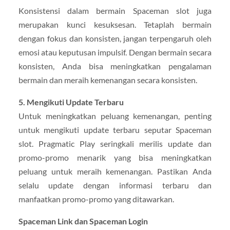
Konsistensi dalam bermain Spaceman slot juga
merupakan kunci kesuksesan. Tetaplah bermain
dengan fokus dan konsisten, jangan terpengaruh oleh
emosi atau keputusan impulsif. Dengan bermain secara
konsisten, Anda bisa meningkatkan pengalaman
bermain dan meraih kemenangan secara konsisten.
5. Mengikuti Update Terbaru
Untuk meningkatkan peluang kemenangan, penting
untuk mengikuti update terbaru seputar Spaceman
slot. Pragmatic Play seringkali merilis update dan
promo-promo menarik yang bisa meningkatkan
peluang untuk meraih kemenangan. Pastikan Anda
selalu update dengan informasi terbaru dan
manfaatkan promo-promo yang ditawarkan.
Spaceman Link dan Spaceman Login