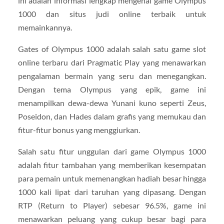
ini adalah informasi lengkap mengenai game Olympus
1000 dan situs judi online terbaik untuk
memainkannya.
Gates of Olympus 1000 adalah salah satu game slot
online terbaru dari Pragmatic Play yang menawarkan
pengalaman bermain yang seru dan menegangkan.
Dengan tema Olympus yang epik, game ini
menampilkan dewa-dewa Yunani kuno seperti Zeus,
Poseidon, dan Hades dalam grafis yang memukau dan
fitur-fitur bonus yang menggiurkan.
Salah satu fitur unggulan dari game Olympus 1000
adalah fitur tambahan yang memberikan kesempatan
para pemain untuk memenangkan hadiah besar hingga
1000 kali lipat dari taruhan yang dipasang. Dengan
RTP (Return to Player) sebesar 96.5%, game ini
menawarkan peluang yang cukup besar bagi para