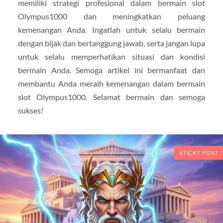
memiliki strategi profesional dalam bermain slot
Olympus1000 dan meningkatkan peluang
kemenangan Anda. Ingatlah untuk selalu bermain
dengan bijak dan bertanggung jawab, serta jangan lupa
untuk selalu memperhatikan situasi dan kondisi
bermain Anda. Semoga artikel ini bermanfaat dan
membantu Anda meraih kemenangan dalam bermain
slot Olympus1000. Selamat bermain dan semoga
sukses!
STICKY POST