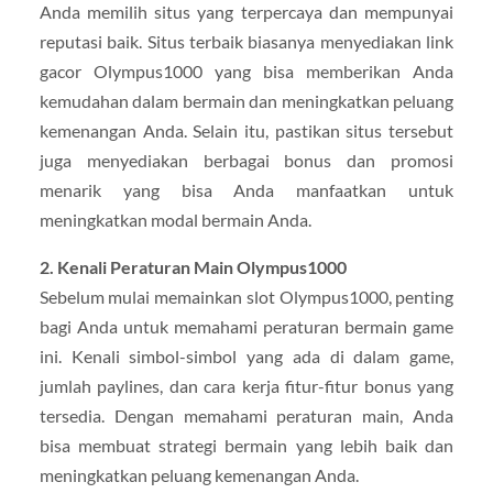
Anda memilih situs yang terpercaya dan mempunyai
reputasi baik. Situs terbaik biasanya menyediakan link
gacor Olympus1000 yang bisa memberikan Anda
kemudahan dalam bermain dan meningkatkan peluang
kemenangan Anda. Selain itu, pastikan situs tersebut
juga menyediakan berbagai bonus dan promosi
menarik yang bisa Anda manfaatkan untuk
meningkatkan modal bermain Anda.
2. Kenali Peraturan Main Olympus1000
Sebelum mulai memainkan slot Olympus1000, penting
bagi Anda untuk memahami peraturan bermain game
ini. Kenali simbol-simbol yang ada di dalam game,
jumlah paylines, dan cara kerja fitur-fitur bonus yang
tersedia. Dengan memahami peraturan main, Anda
bisa membuat strategi bermain yang lebih baik dan
meningkatkan peluang kemenangan Anda.