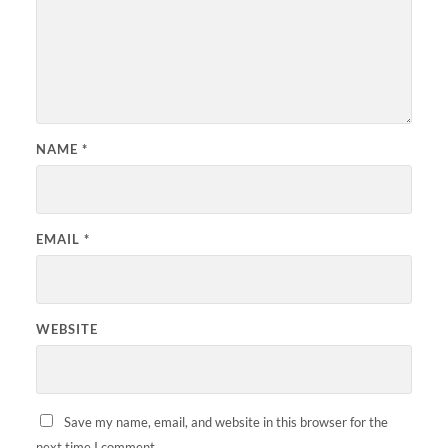
NAME
*
EMAIL
*
WEBSITE
Save my name, email, and website in this browser for the
next time I comment.