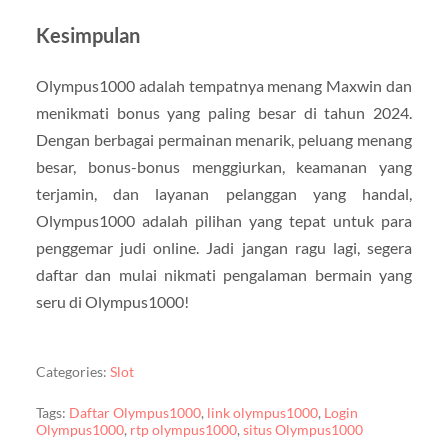
Kesimpulan
Olympus1000 adalah tempatnya menang Maxwin dan
menikmati bonus yang paling besar di tahun 2024.
Dengan berbagai permainan menarik, peluang menang
besar, bonus-bonus menggiurkan, keamanan yang
terjamin, dan layanan pelanggan yang handal,
Olympus1000 adalah pilihan yang tepat untuk para
penggemar judi online. Jadi jangan ragu lagi, segera
daftar dan mulai nikmati pengalaman bermain yang
seru di Olympus1000!
Categories:
Slot
Tags:
Daftar Olympus1000
,
link olympus1000
,
Login
Olympus1000
,
rtp olympus1000
,
situs Olympus1000