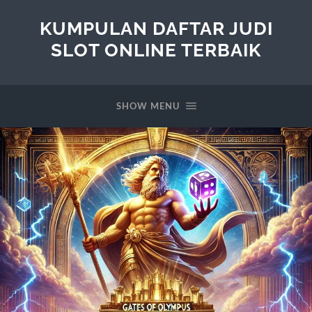
KUMPULAN DAFTAR JUDI
SLOT ONLINE TERBAIK
SHOW MENU