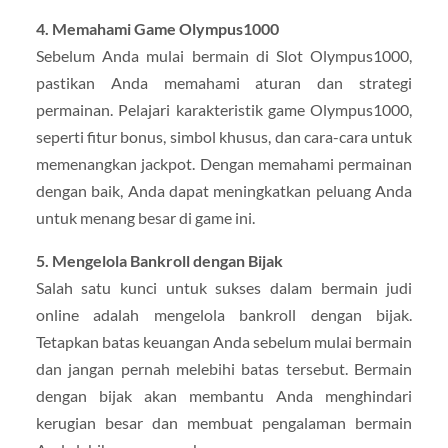
4. Memahami Game Olympus1000
Sebelum Anda mulai bermain di Slot Olympus1000,
pastikan Anda memahami aturan dan strategi
permainan. Pelajari karakteristik game Olympus1000,
seperti fitur bonus, simbol khusus, dan cara-cara untuk
memenangkan jackpot. Dengan memahami permainan
dengan baik, Anda dapat meningkatkan peluang Anda
untuk menang besar di game ini.
5. Mengelola Bankroll dengan Bijak
Salah satu kunci untuk sukses dalam bermain judi
online adalah mengelola bankroll dengan bijak.
Tetapkan batas keuangan Anda sebelum mulai bermain
dan jangan pernah melebihi batas tersebut. Bermain
dengan bijak akan membantu Anda menghindari
kerugian besar dan membuat pengalaman bermain