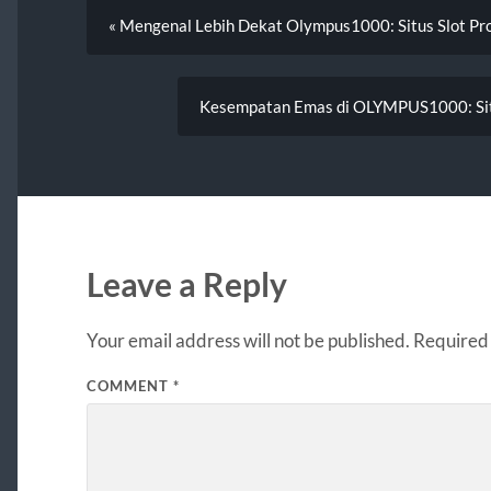
« Mengenal Lebih Dekat Olympus1000: Situs Slot Pr
Kesempatan Emas di OLYMPUS1000: Situs
Leave a Reply
Your email address will not be published.
Required 
COMMENT
*