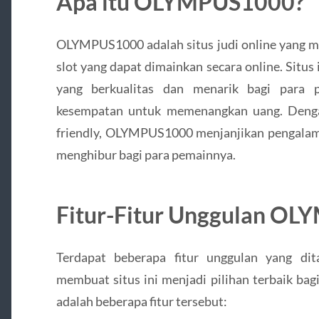
Apa itu OLYMPUS1000?
OLYMPUS1000 adalah situs judi online yang m
slot yang dapat dimainkan secara online. Sit
yang berkualitas dan menarik bagi para 
kesempatan untuk memenangkan uang. Denga
friendly, OLYMPUS1000 menjanjikan pengala
menghibur bagi para pemainnya.
Fitur-Fitur Unggulan O
Terdapat beberapa fitur unggulan yang d
membuat situs ini menjadi pilihan terbaik bag
adalah beberapa fitur tersebut: