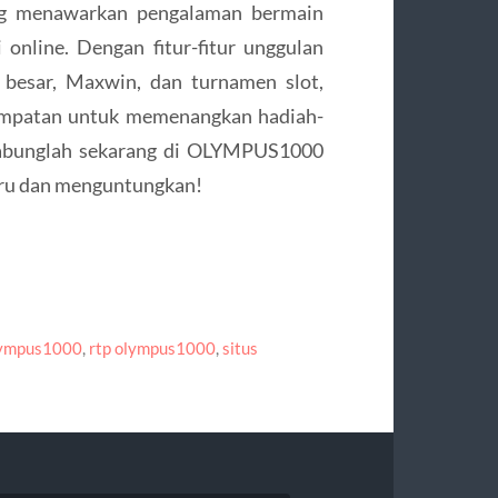
ng menawarkan pengalaman bermain
online. Dengan fitur-fitur unggulan
s besar, Maxwin, dan turnamen slot,
mpatan untuk memenangkan hadiah-
rgabunglah sekarang di OLYMPUS1000
seru dan menguntungkan!
lympus1000
,
rtp olympus1000
,
situs