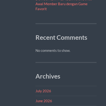
Awal Member Baru dengan Game
Favorit
Recent Comments
No comments to show.
Archives
July 2026
June 2026