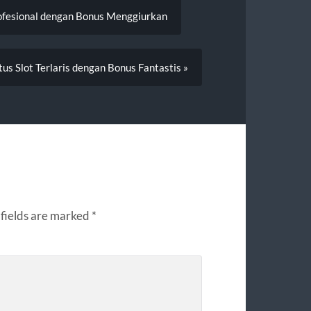
ofesional dengan Bonus Menggiurkan
 Slot Terlaris dengan Bonus Fantastis »
fields are marked
*