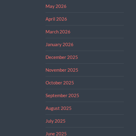
May 2026
April 2026
March 2026
January 2026
December 2025
November 2025
October 2025
September 2025
August 2025
July 2025
June 2025