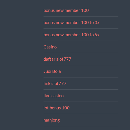
bonus new member 100
bonus new member 100 to 3x
bonus new member 100 to 5x
Casino
daftar slot777
Judi Bola
link slot777
live casino
lot bonus 100
mahjong