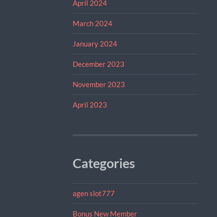
April 2024
March 2024
January 2024
December 2023
November 2023
April 2023
Categories
agen slot777
Bonus New Member