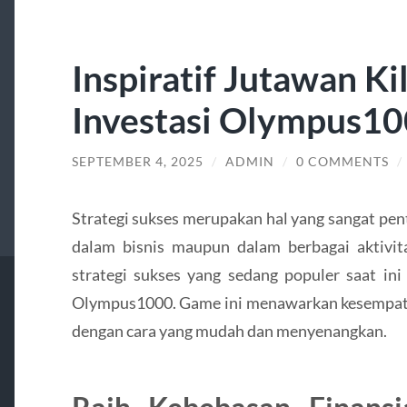
Inspiratif Jutawan Ki
Investasi Olympus1
SEPTEMBER 4, 2025
/
ADMIN
/
0 COMMENTS
/
Strategi sukses merupakan hal yang sangat pen
dalam bisnis maupun dalam berbagai aktivit
strategi sukses yang sedang populer saat i
Olympus1000. Game ini menawarkan kesempata
dengan cara yang mudah dan menyenangkan.