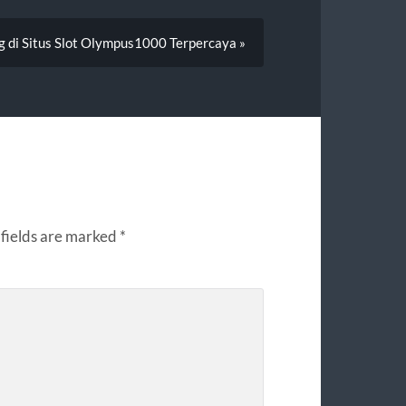
 di Situs Slot Olympus1000 Terpercaya »
fields are marked
*