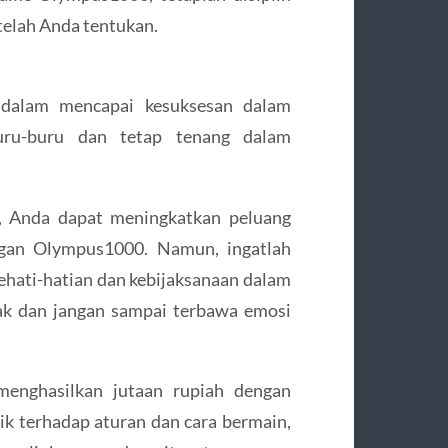
telah Anda tentukan.
dalam mencapai kesuksesan dalam
ru-buru dan tetap tenang dalam
t, Anda dapat meningkatkan peluang
ngan Olympus1000. Namun, ingatlah
ehati-hatian dan kebijaksanaan dalam
ak dan jangan sampai terbawa emosi
 menghasilkan jutaan rupiah dengan
 terhadap aturan dan cara bermain,