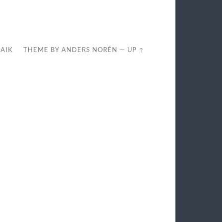
BAIK
THEME BY
ANDERS NORÉN
—
UP ↑