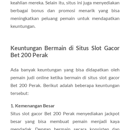
keahlian mereka. Selain itu, situs ini juga menyediakan
berbagai bonus dan promosi menarik yang bisa
meningkatkan peluang pemain untuk mendapatkan
keuntungan.
Keuntungan Bermain di Situs Slot Gacor
Bet 200 Perak
Ada banyak keuntungan yang bisa didapatkan oleh
pemain judi online ketika bermain di situs slot gacor
Bet 200 Perak. Berikut adalah beberapa keuntungan
tersebut:
1. Kemenangan Besar
Situs slot gacor Bet 200 Perak menyediakan jackpot
besar yang bisa membuat pemain menjadi kaya
mendadak. Dengan bermain secara konsisten dan