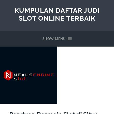
KUMPULAN DAFTAR JUDI
SLOT ONLINE TERBAIK
SHOW MENU