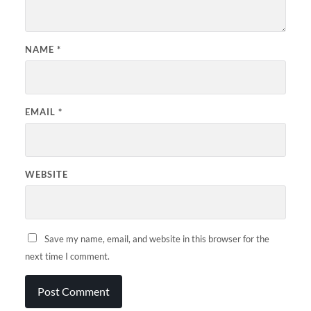
NAME
*
EMAIL
*
WEBSITE
Save my name, email, and website in this browser for the
next time I comment.