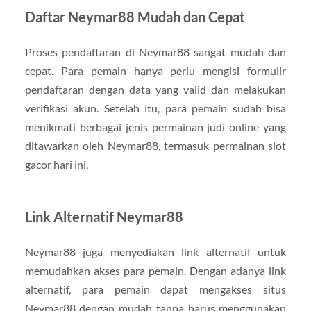
Daftar Neymar88 Mudah dan Cepat
Proses pendaftaran di Neymar88 sangat mudah dan
cepat. Para pemain hanya perlu mengisi formulir
pendaftaran dengan data yang valid dan melakukan
verifikasi akun. Setelah itu, para pemain sudah bisa
menikmati berbagai jenis permainan judi online yang
ditawarkan oleh Neymar88, termasuk permainan slot
gacor hari ini.
Link Alternatif Neymar88
Neymar88 juga menyediakan link alternatif untuk
memudahkan akses para pemain. Dengan adanya link
alternatif, para pemain dapat mengakses situs
Neymar88 dengan mudah tanpa harus menggunakan