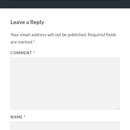
Leave a Reply
Your email address will not be published.
Required fields
are marked
*
COMMENT
*
NAME
*