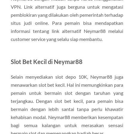
VPN. Link alternatif juga berguna untuk mengatasi
pemblokiran yang dilakukan oleh pemerintah terhadap
situs judi online. Para pemain bisa mendapatkan
informasi tentang link alternatif Neymar88 melalui
customer service yang selalu siap membantu.
Slot Bet Kecil di Neymar88
Selain menyediakan slot depo 10K, Neymar88 juga
menawarkan slot bet kecil. Hal ini memungkinkan para
pemain untuk bermain slot dengan taruhan yang
terjangkau. Dengan slot bet kecil, para pemain bisa
bermain dengan lebih santai tanpa perlu khawatir
kehabisan modal. Neymar88 memberikan kesempatan
bagi semua kalangan untuk merasakan sensasi
bermain slot dan memenangkan hadiah besar.