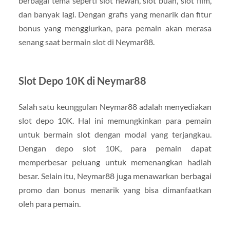
berbagai tema seperti slot hewan, slot buah, slot film,
dan banyak lagi. Dengan grafis yang menarik dan fitur
bonus yang menggiurkan, para pemain akan merasa
senang saat bermain slot di Neymar88.
Slot Depo 10K di Neymar88
Salah satu keunggulan Neymar88 adalah menyediakan
slot depo 10K. Hal ini memungkinkan para pemain
untuk bermain slot dengan modal yang terjangkau.
Dengan depo slot 10K, para pemain dapat
memperbesar peluang untuk memenangkan hadiah
besar. Selain itu, Neymar88 juga menawarkan berbagai
promo dan bonus menarik yang bisa dimanfaatkan
oleh para pemain.