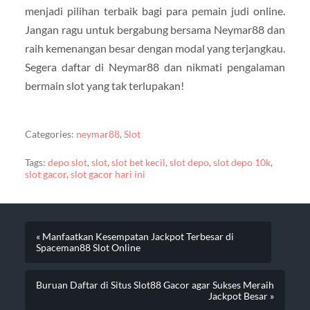
menjadi pilihan terbaik bagi para pemain judi online.
Jangan ragu untuk bergabung bersama Neymar88 dan
raih kemenangan besar dengan modal yang terjangkau.
Segera daftar di Neymar88 dan nikmati pengalaman
bermain slot yang tak terlupakan!
Categories:
neymar88
,
Slot
Tags:
depo slot
,
slot
,
slot bet kecil
,
slot depo
,
slot depo 10k
,
slot gacor
,
slot gacor hari ini
« Manfaatkan Kesempatan Jackpot Terbesar di
Spaceman88 Slot Online
Buruan Daftar di Situs Slot88 Gacor agar Sukses Meraih
Jackpot Besar »