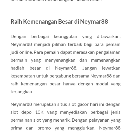
Raih Kemenangan Besar di Neymar88
Dengan berbagai keunggulan yang ditawarkan,
Neymar88 menjadi pilihan terbaik bagi para pemain
judi online. Para pemain dapat merasakan pengalaman
bermain yang menyenangkan dan memenangkan
hadiah besar di Neymar88. Jangan lewatkan
kesempatan untuk bergabung bersama Neymar88 dan
raih kemenangan besar hanya dengan modal yang
terjangkau.
Neymar88 merupakan situs slot gacor hari ini dengan
slot depo 10K yang menyediakan berbagai jenis
permainan slot yang menarik. Dengan pelayanan yang
prima dan promo yang menggiurkan, Neymar88