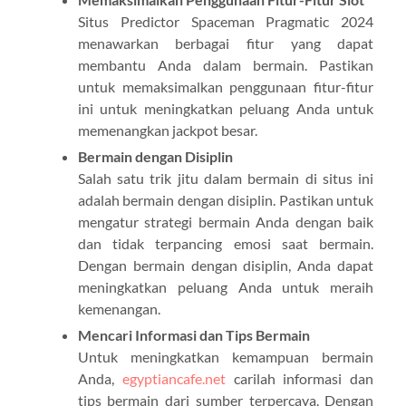
Situs Predictor Spaceman Pragmatic 2024
menawarkan berbagai fitur yang dapat
membantu Anda dalam bermain. Pastikan
untuk memaksimalkan penggunaan fitur-fitur
ini untuk meningkatkan peluang Anda untuk
memenangkan jackpot besar.
Bermain dengan Disiplin
Salah satu trik jitu dalam bermain di situs ini
adalah bermain dengan disiplin. Pastikan untuk
mengatur strategi bermain Anda dengan baik
dan tidak terpancing emosi saat bermain.
Dengan bermain dengan disiplin, Anda dapat
meningkatkan peluang Anda untuk meraih
kemenangan.
Mencari Informasi dan Tips Bermain
Untuk meningkatkan kemampuan bermain
Anda,
egyptiancafe.net
carilah informasi dan
tips bermain dari sumber terpercaya. Dengan