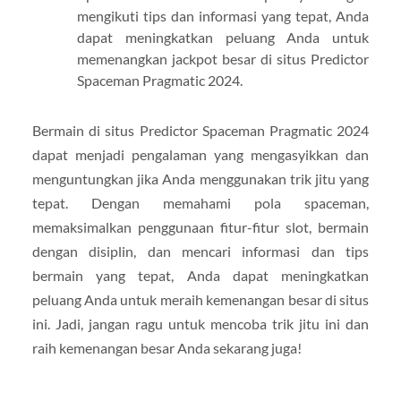
mengikuti tips dan informasi yang tepat, Anda
dapat meningkatkan peluang Anda untuk
memenangkan jackpot besar di situs Predictor
Spaceman Pragmatic 2024.
Bermain di situs Predictor Spaceman Pragmatic 2024
dapat menjadi pengalaman yang mengasyikkan dan
menguntungkan jika Anda menggunakan trik jitu yang
tepat. Dengan memahami pola spaceman,
memaksimalkan penggunaan fitur-fitur slot, bermain
dengan disiplin, dan mencari informasi dan tips
bermain yang tepat, Anda dapat meningkatkan
peluang Anda untuk meraih kemenangan besar di situs
ini. Jadi, jangan ragu untuk mencoba trik jitu ini dan
raih kemenangan besar Anda sekarang juga!