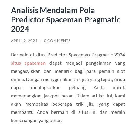
Analisis Mendalam Pola
Predictor Spaceman Pragmatic
2024
APRIL 9, 2024
/
0 COMMENTS
Bermain di situs Predictor Spaceman Pragmatic 2024
situs spaceman
dapat menjadi pengalaman yang
mengasyikkan dan menarik bagi para pemain slot
online. Dengan menggunakan trik jitu yang tepat, Anda
dapat meningkatkan peluang Anda untuk
memenangkan jackpot besar. Dalam artikel ini, kami
akan membahas beberapa trik jitu yang dapat
membantu Anda bermain di situs ini dan meraih
kemenangan yang besar.