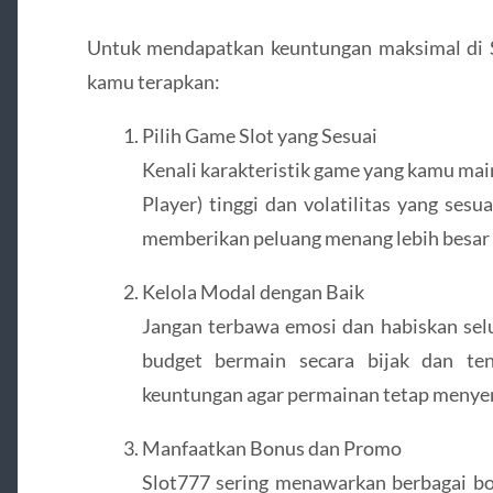
Untuk mendapatkan keuntungan maksimal di Sl
kamu terapkan:
Pilih Game Slot yang Sesuai
Kenali karakteristik game yang kamu main
Player) tinggi dan volatilitas yang ses
memberikan peluang menang lebih besar 
Kelola Modal dengan Baik
Jangan terbawa emosi dan habiskan sel
budget bermain secara bijak dan ten
keuntungan agar permainan tetap menye
Manfaatkan Bonus dan Promo
Slot777 sering menawarkan berbagai bon