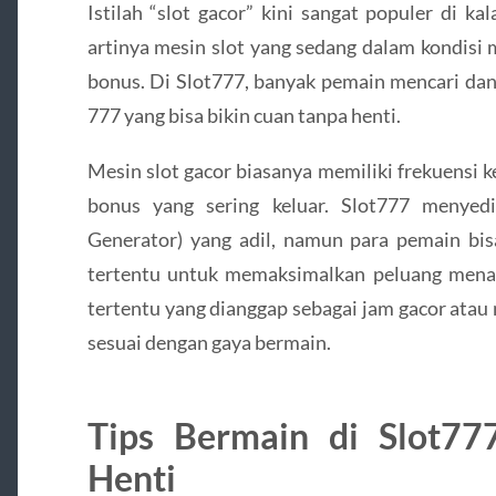
Istilah “slot gacor” kini sangat populer di ka
artinya mesin slot yang sedang dalam kondis
bonus. Di Slot777, banyak pemain mencari dan 
777 yang bisa bikin cuan tanpa henti.
Mesin slot gacor biasanya memiliki frekuensi k
bonus yang sering keluar. Slot777 menye
Generator) yang adil, namun para pemain bi
tertentu untuk memaksimalkan peluang mena
tertentu yang dianggap sebagai jam gacor atau
sesuai dengan gaya bermain.
Tips Bermain di Slot7
Henti