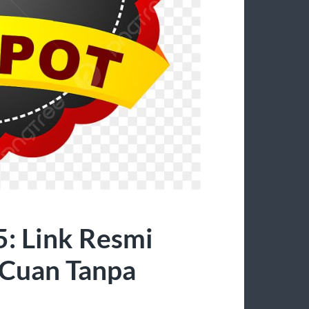
5: Link Resmi
 Cuan Tanpa