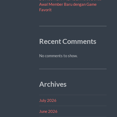
Awal Member Baru dengan Game
Favorit
Recent Comments
No comments to show.
Archives
July 2026
June 2026