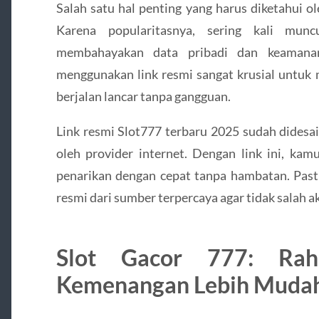
Salah satu hal penting yang harus diketahui o
Karena popularitasnya, sering kali mun
membahayakan data pribadi dan keamanan
menggunakan link resmi sangat krusial untuk
berjalan lancar tanpa gangguan.
Link resmi Slot777 terbaru 2025 sudah didesai
oleh provider internet. Dengan link ini, kam
penarikan dengan cepat tanpa hambatan. Past
resmi dari sumber terpercaya agar tidak salah ak
Slot Gacor 777: Rah
Kemenangan Lebih Muda