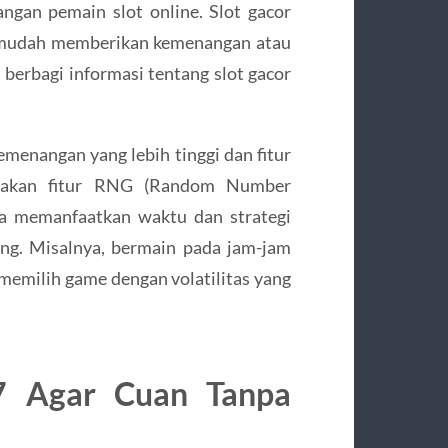
langan pemain slot online. Slot gacor
i mudah memberikan kemenangan atau
berbagi informasi tentang slot gacor
emenangan yang lebih tinggi dan fitur
diakan fitur RNG (Random Number
sa memanfaatkan waktu dan strategi
ng. Misalnya, bermain pada jam-jam
 memilih game dengan volatilitas yang
77 Agar Cuan Tanpa