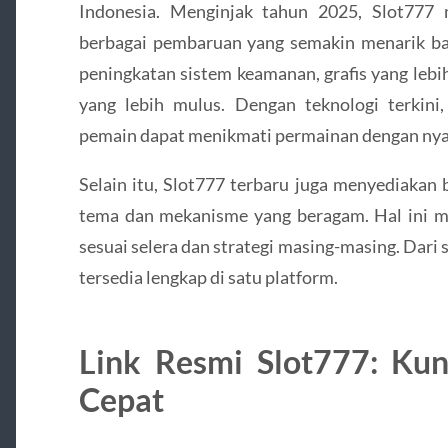
Indonesia. Menginjak tahun 2025, Slot777 
berbagai pembaruan yang semakin menarik b
peningkatan sistem keamanan, grafis yang le
yang lebih mulus. Dengan teknologi terkin
pemain dapat menikmati permainan dengan ny
Selain itu, Slot777 terbaru juga menyediakan 
tema dan mekanisme yang beragam. Hal ini 
sesuai selera dan strategi masing-masing. Dari s
tersedia lengkap di satu platform.
Link Resmi Slot777: Ku
Cepat