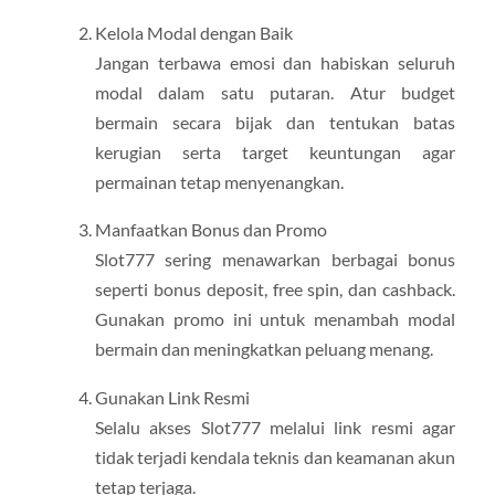
Kelola Modal dengan Baik
Jangan terbawa emosi dan habiskan seluruh
modal dalam satu putaran. Atur budget
bermain secara bijak dan tentukan batas
kerugian serta target keuntungan agar
permainan tetap menyenangkan.
Manfaatkan Bonus dan Promo
Slot777 sering menawarkan berbagai bonus
seperti bonus deposit, free spin, dan cashback.
Gunakan promo ini untuk menambah modal
bermain dan meningkatkan peluang menang.
Gunakan Link Resmi
Selalu akses Slot777 melalui link resmi agar
tidak terjadi kendala teknis dan keamanan akun
tetap terjaga.