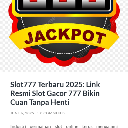
Slot777 Terbaru 2025: Link
Resmi Slot Gacor 777 Bikin
Cuan Tanpa Henti
JUNE 6, 2025
/
0 COMMENTS
Industri permainan slot online terus mengalami