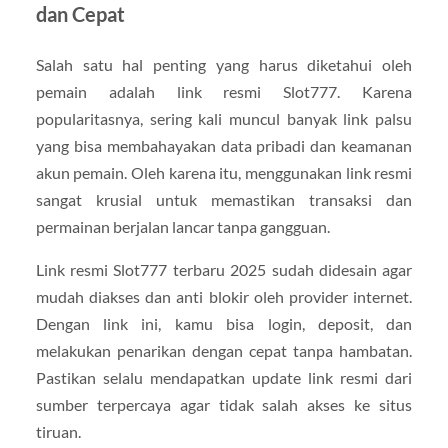
dan Cepat
Salah satu hal penting yang harus diketahui oleh
pemain adalah link resmi Slot777. Karena
popularitasnya, sering kali muncul banyak link palsu
yang bisa membahayakan data pribadi dan keamanan
akun pemain. Oleh karena itu, menggunakan link resmi
sangat krusial untuk memastikan transaksi dan
permainan berjalan lancar tanpa gangguan.
Link resmi Slot777 terbaru 2025 sudah didesain agar
mudah diakses dan anti blokir oleh provider internet.
Dengan link ini, kamu bisa login, deposit, dan
melakukan penarikan dengan cepat tanpa hambatan.
Pastikan selalu mendapatkan update link resmi dari
sumber terpercaya agar tidak salah akses ke situs
tiruan.