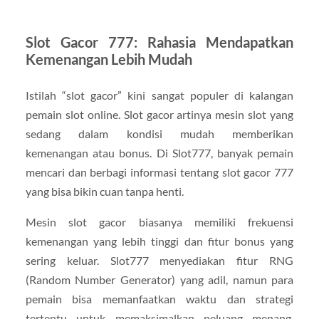
Slot Gacor 777: Rahasia Mendapatkan
Kemenangan Lebih Mudah
Istilah “slot gacor” kini sangat populer di kalangan
pemain slot online. Slot gacor artinya mesin slot yang
sedang dalam kondisi mudah memberikan
kemenangan atau bonus. Di Slot777, banyak pemain
mencari dan berbagi informasi tentang slot gacor 777
yang bisa bikin cuan tanpa henti.
Mesin slot gacor biasanya memiliki frekuensi
kemenangan yang lebih tinggi dan fitur bonus yang
sering keluar. Slot777 menyediakan fitur RNG
(Random Number Generator) yang adil, namun para
pemain bisa memanfaatkan waktu dan strategi
tertentu untuk memaksimalkan peluang menang.