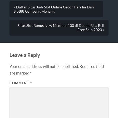
« Daftar Situs Judi Slot Online Gacor Hari Ini Dan
Slot88 Gampang Menang
Situs Slot Bonus New Member 100 di Depan Bisa Beli
Free Spin 2023 »
Leave a Reply
Your email address will not be published.
Required fields
are marked
*
COMMENT
*