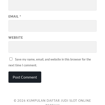
EMAIL
*
WEBSITE
Save my name, email, and website in this browser for the
next time I comment.
© 2026
KUMPULAN DAFTAR JUDI SLOT ONLINE