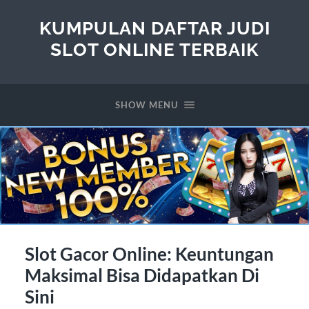
KUMPULAN DAFTAR JUDI
SLOT ONLINE TERBAIK
SHOW MENU
Slot Gacor Online: Keuntungan
Maksimal Bisa Didapatkan Di
Sini