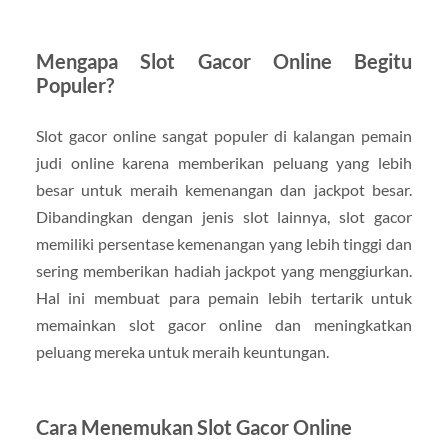
Mengapa Slot Gacor Online Begitu
Populer?
Slot gacor online sangat populer di kalangan pemain
judi online karena memberikan peluang yang lebih
besar untuk meraih kemenangan dan jackpot besar.
Dibandingkan dengan jenis slot lainnya, slot gacor
memiliki persentase kemenangan yang lebih tinggi dan
sering memberikan hadiah jackpot yang menggiurkan.
Hal ini membuat para pemain lebih tertarik untuk
memainkan slot gacor online dan meningkatkan
peluang mereka untuk meraih keuntungan.
Cara Menemukan Slot Gacor Online