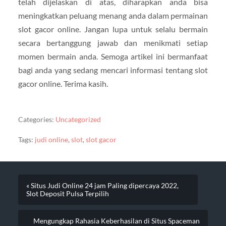
telah dijelaskan di atas, diharapkan anda bisa
meningkatkan peluang menang anda dalam permainan
slot gacor online. Jangan lupa untuk selalu bermain
secara bertanggung jawab dan menikmati setiap
momen bermain anda. Semoga artikel ini bermanfaat
bagi anda yang sedang mencari informasi tentang slot
gacor online. Terima kasih.
Categories:
Uncategorized
Tags:
judi online
,
slot
,
slot gacor
« Situs Judi Online 24 jam Paling dipercaya 2022,
Slot Deposit Pulsa Terpilih
Mengungkap Rahasia Keberhasilan di Situs Spaceman