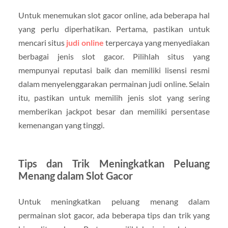
Untuk menemukan slot gacor online, ada beberapa hal
yang perlu diperhatikan. Pertama, pastikan untuk
mencari situs
judi online
terpercaya yang menyediakan
berbagai jenis slot gacor. Pilihlah situs yang
mempunyai reputasi baik dan memiliki lisensi resmi
dalam menyelenggarakan permainan judi online. Selain
itu, pastikan untuk memilih jenis slot yang sering
memberikan jackpot besar dan memiliki persentase
kemenangan yang tinggi.
Tips dan Trik Meningkatkan Peluang
Menang dalam Slot Gacor
Untuk meningkatkan peluang menang dalam
permainan slot gacor, ada beberapa tips dan trik yang