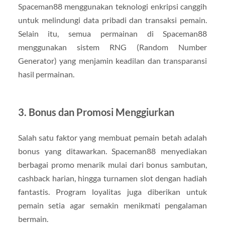
Spaceman88 menggunakan teknologi enkripsi canggih
untuk melindungi data pribadi dan transaksi pemain.
Selain itu, semua permainan di Spaceman88
menggunakan sistem RNG (Random Number
Generator) yang menjamin keadilan dan transparansi
hasil permainan.
3. Bonus dan Promosi Menggiurkan
Salah satu faktor yang membuat pemain betah adalah
bonus yang ditawarkan. Spaceman88 menyediakan
berbagai promo menarik mulai dari bonus sambutan,
cashback harian, hingga turnamen slot dengan hadiah
fantastis. Program loyalitas juga diberikan untuk
pemain setia agar semakin menikmati pengalaman
bermain.