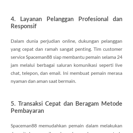
4. Layanan Pelanggan Profesional dan
Responsif
Dalam dunia perjudian online, dukungan pelanggan
yang cepat dan ramah sangat penting. Tim customer
service Spaceman88 siap membantu pemain selama 24
jam melalui berbagai saluran komunikasi seperti live
chat, telepon, dan email. Ini membuat pemain merasa
nyaman dan aman saat bermain.
5. Transaksi Cepat dan Beragam Metode
Pembayaran
Spaceman88 memudahkan pemain dalam melakukan