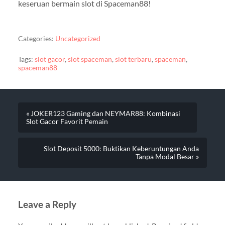
keseruan bermain slot di Spaceman88!
Categories:
Uncategorized
Tags:
slot gacor
,
slot spaceman
,
slot terbaru
,
spaceman
,
spaceman88
« JOKER123 Gaming dan NEYMAR88: Kombinasi
Slot Gacor Favorit Pemain
Slot Deposit 5000: Buktikan Keberuntungan Anda
Tanpa Modal Besar »
Leave a Reply