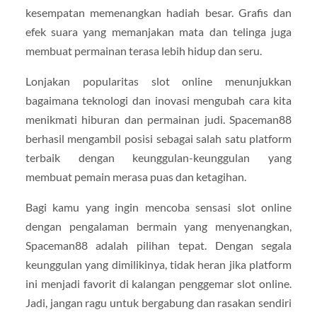
kesempatan memenangkan hadiah besar. Grafis dan
efek suara yang memanjakan mata dan telinga juga
membuat permainan terasa lebih hidup dan seru.
Lonjakan popularitas slot online menunjukkan
bagaimana teknologi dan inovasi mengubah cara kita
menikmati hiburan dan permainan judi. Spaceman88
berhasil mengambil posisi sebagai salah satu platform
terbaik dengan keunggulan-keunggulan yang
membuat pemain merasa puas dan ketagihan.
Bagi kamu yang ingin mencoba sensasi slot online
dengan pengalaman bermain yang menyenangkan,
Spaceman88 adalah pilihan tepat. Dengan segala
keunggulan yang dimilikinya, tidak heran jika platform
ini menjadi favorit di kalangan penggemar slot online.
Jadi, jangan ragu untuk bergabung dan rasakan sendiri