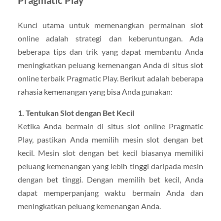
Kunci utama untuk memenangkan permainan slot
online adalah strategi dan keberuntungan. Ada
beberapa tips dan trik yang dapat membantu Anda
meningkatkan peluang kemenangan Anda di situs slot
online terbaik Pragmatic Play. Berikut adalah beberapa
rahasia kemenangan yang bisa Anda gunakan:
1. Tentukan Slot dengan Bet Kecil
Ketika Anda bermain di situs slot online Pragmatic
Play, pastikan Anda memilih mesin slot dengan bet
kecil. Mesin slot dengan bet kecil biasanya memiliki
peluang kemenangan yang lebih tinggi daripada mesin
dengan bet tinggi. Dengan memilih bet kecil, Anda
dapat memperpanjang waktu bermain Anda dan
meningkatkan peluang kemenangan Anda.