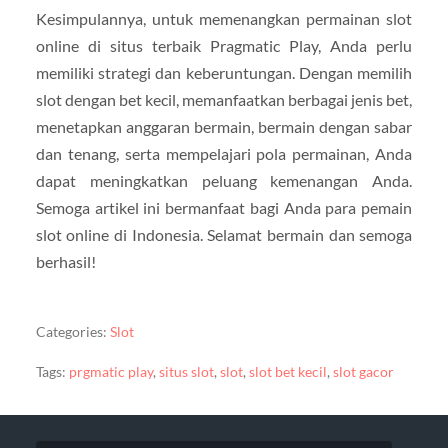
Kesimpulannya, untuk memenangkan permainan slot
online di situs terbaik Pragmatic Play, Anda perlu
memiliki strategi dan keberuntungan. Dengan memilih
slot dengan bet kecil, memanfaatkan berbagai jenis bet,
menetapkan anggaran bermain, bermain dengan sabar
dan tenang, serta mempelajari pola permainan, Anda
dapat meningkatkan peluang kemenangan Anda.
Semoga artikel ini bermanfaat bagi Anda para pemain
slot online di Indonesia. Selamat bermain dan semoga
berhasil!
Categories:
Slot
Tags:
prgmatic play
,
situs slot
,
slot
,
slot bet kecil
,
slot gacor