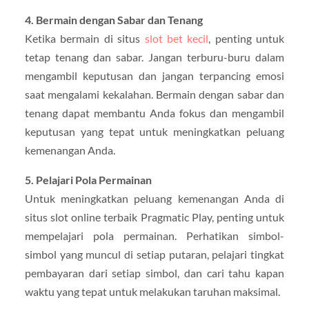
4. Bermain dengan Sabar dan Tenang
Ketika bermain di situs
slot bet kecil
, penting untuk
tetap tenang dan sabar. Jangan terburu-buru dalam
mengambil keputusan dan jangan terpancing emosi
saat mengalami kekalahan. Bermain dengan sabar dan
tenang dapat membantu Anda fokus dan mengambil
keputusan yang tepat untuk meningkatkan peluang
kemenangan Anda.
5. Pelajari Pola Permainan
Untuk meningkatkan peluang kemenangan Anda di
situs slot online terbaik Pragmatic Play, penting untuk
mempelajari pola permainan. Perhatikan simbol-
simbol yang muncul di setiap putaran, pelajari tingkat
pembayaran dari setiap simbol, dan cari tahu kapan
waktu yang tepat untuk melakukan taruhan maksimal.