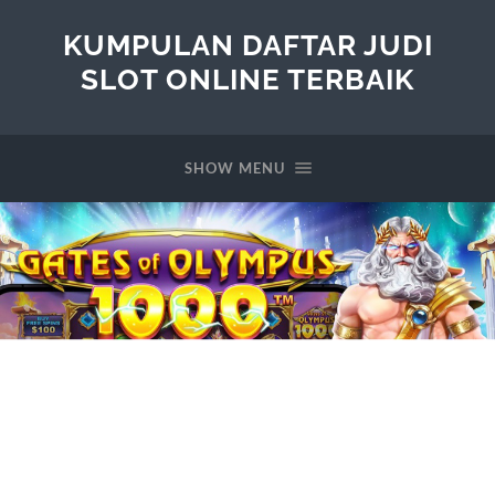
KUMPULAN DAFTAR JUDI
SLOT ONLINE TERBAIK
SHOW MENU