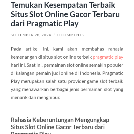
Temukan Kesempatan Terbaik
Situs Slot Online Gacor Terbaru
dari Pragmatic Play
SEPTEMBER 28, 2024
/
0 COMMENTS
Pada artikel ini, kami akan membahas rahasia
kemenangan di situs slot online terbaik
pragmatic play
hari ini. Saat ini, permainan slot online semakin populer
di kalangan pemain judi online di Indonesia. Pragmatic
Play merupakan salah satu provider game slot terbaik
yang menawarkan berbagai jenis permainan slot yang
menarik dan menghibur.
Rahasia Keberuntungan Mengungkap
Situs Slot Online Gacor Terbaru dari
Pragmatic Play