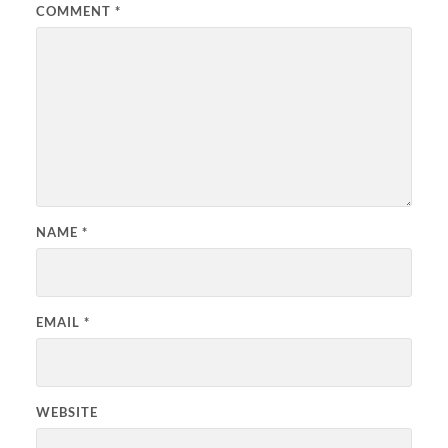
COMMENT
*
NAME
*
EMAIL
*
WEBSITE