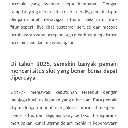
bermain yang nyaman tanpa hambatan. Dengan
tampilan yang menarik dan user-friendly, pemain dapat
dengan mudah menavigasi situs ini. Selain itu, fitur-
fitur seperti live chat customer service dan metode
pembayaran yang beragam juga membuat pengalaman
bermain semakin menyenangkan.
Di tahun 2025, semakin banyak pemain
mencari situs slot yang benar-benar dapat
dipercaya
Slot777 menjawab kebutuhan tersebut dengan
menjaga kualitas layanan yang diberikan. Para pemain
dapat dengan mudah mengakses informasi mengenai
lisensi situs dan regulasi yang berlaku. Transparansi
merupakan kunci utama dalam menjalin kepercayaan