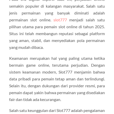
semakin populer di kalangan masyarakat. Salah satu
jenis permainan yang banyak diminati adalah
permainan slot online.
slot777
menjadi salah satu
pilihan utama para pemain slot online di tahun 2025.
Situs ini telah membangun reputasi sebagai platform
yang aman, stabil, dan menyediakan pola permainan
yang mudah dibaca.
Keamanan merupakan hal yang paling utama ketika
bermain game online, terutama perjudian. Dengan
sistem keamanan modern, Slot777 menjamin bahwa
data pribadi para pemain tetap aman dan terlindungi.
Selain itu, dengan dukungan dari provider resmi, para
pemain dapat yakin bahwa permainan yang disediakan
fair dan tidak ada kecurangan.
Salah satu keunggulan dari Slot777 adalah pengalaman