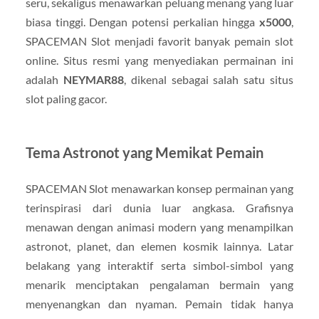
seru, sekaligus menawarkan peluang menang yang luar
biasa tinggi. Dengan potensi perkalian hingga
x5000
,
SPACEMAN Slot menjadi favorit banyak pemain slot
online. Situs resmi yang menyediakan permainan ini
adalah
NEYMAR88
, dikenal sebagai salah satu situs
slot paling gacor.
Tema Astronot yang Memikat Pemain
SPACEMAN Slot menawarkan konsep permainan yang
terinspirasi dari dunia luar angkasa. Grafisnya
menawan dengan animasi modern yang menampilkan
astronot, planet, dan elemen kosmik lainnya. Latar
belakang yang interaktif serta simbol-simbol yang
menarik menciptakan pengalaman bermain yang
menyenangkan dan nyaman. Pemain tidak hanya