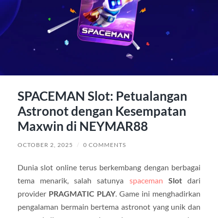
SPACEMAN Slot: Petualangan
Astronot dengan Kesempatan
Maxwin di NEYMAR88
OCTOBER 2, 2025
/
0 COMMENTS
Dunia slot online terus berkembang dengan berbagai
tema menarik, salah satunya
spaceman
Slot
dari
provider
PRAGMATIC PLAY
. Game ini menghadirkan
pengalaman bermain bertema astronot yang unik dan