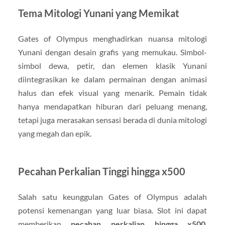
Tema Mitologi Yunani yang Memikat
Gates of Olympus menghadirkan nuansa mitologi
Yunani dengan desain grafis yang memukau. Simbol-
simbol dewa, petir, dan elemen klasik Yunani
diintegrasikan ke dalam permainan dengan animasi
halus dan efek visual yang menarik. Pemain tidak
hanya mendapatkan hiburan dari peluang menang,
tetapi juga merasakan sensasi berada di dunia mitologi
yang megah dan epik.
Pecahan Perkalian Tinggi hingga x500
Salah satu keunggulan Gates of Olympus adalah
potensi kemenangan yang luar biasa. Slot ini dapat
memberikan
pecahan perkalian hingga x500
,