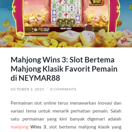
Mahjong Wins 3: Slot Bertema
Mahjong Klasik Favorit Pemain
di NEYMAR88
OCTOBER 2, 2025
/
0 COMMENTS
Permainan slot online terus menawarkan inovasi dan
variasi tema untuk menarik perhatian pemain. Salah
satu permainan yang kini banyak digemari adalah
mahjong
Wins 3
, slot bertema mahjong klasik yang