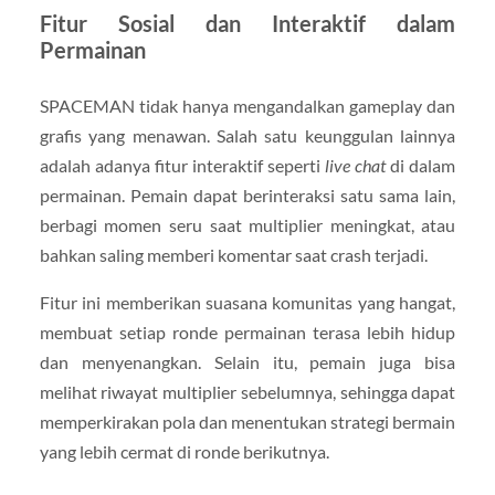
Fitur Sosial dan Interaktif dalam
Permainan
SPACEMAN tidak hanya mengandalkan gameplay dan
grafis yang menawan. Salah satu keunggulan lainnya
adalah adanya fitur interaktif seperti
live chat
di dalam
permainan. Pemain dapat berinteraksi satu sama lain,
berbagi momen seru saat multiplier meningkat, atau
bahkan saling memberi komentar saat crash terjadi.
Fitur ini memberikan suasana komunitas yang hangat,
membuat setiap ronde permainan terasa lebih hidup
dan menyenangkan. Selain itu, pemain juga bisa
melihat riwayat multiplier sebelumnya, sehingga dapat
memperkirakan pola dan menentukan strategi bermain
yang lebih cermat di ronde berikutnya.