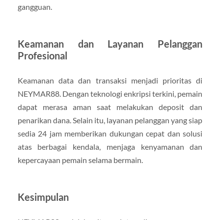
gangguan.
Keamanan dan Layanan Pelanggan
Profesional
Keamanan data dan transaksi menjadi prioritas di
NEYMAR88. Dengan teknologi enkripsi terkini, pemain
dapat merasa aman saat melakukan deposit dan
penarikan dana. Selain itu, layanan pelanggan yang siap
sedia 24 jam memberikan dukungan cepat dan solusi
atas berbagai kendala, menjaga kenyamanan dan
kepercayaan pemain selama bermain.
Kesimpulan