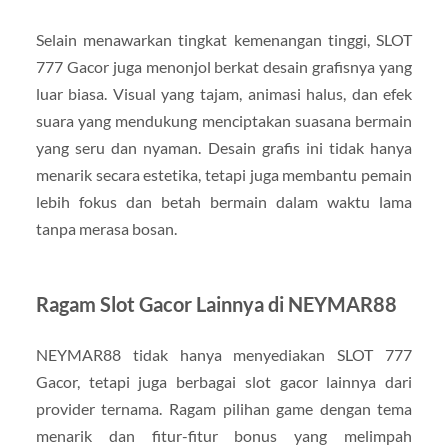
Selain menawarkan tingkat kemenangan tinggi, SLOT
777 Gacor juga menonjol berkat desain grafisnya yang
luar biasa. Visual yang tajam, animasi halus, dan efek
suara yang mendukung menciptakan suasana bermain
yang seru dan nyaman. Desain grafis ini tidak hanya
menarik secara estetika, tetapi juga membantu pemain
lebih fokus dan betah bermain dalam waktu lama
tanpa merasa bosan.
Ragam Slot Gacor Lainnya di NEYMAR88
NEYMAR88 tidak hanya menyediakan SLOT 777
Gacor, tetapi juga berbagai slot gacor lainnya dari
provider ternama. Ragam pilihan game dengan tema
menarik dan fitur-fitur bonus yang melimpah