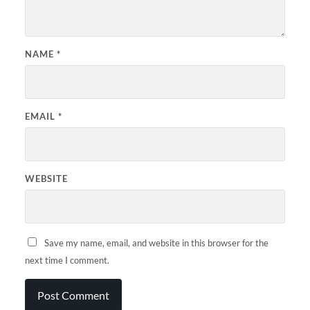
NAME
*
EMAIL
*
WEBSITE
Save my name, email, and website in this browser for the
next time I comment.