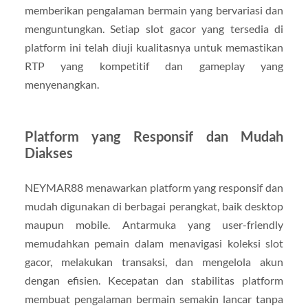
memberikan pengalaman bermain yang bervariasi dan
menguntungkan. Setiap slot gacor yang tersedia di
platform ini telah diuji kualitasnya untuk memastikan
RTP yang kompetitif dan gameplay yang
menyenangkan.
Platform yang Responsif dan Mudah
Diakses
NEYMAR88 menawarkan platform yang responsif dan
mudah digunakan di berbagai perangkat, baik desktop
maupun mobile. Antarmuka yang user-friendly
memudahkan pemain dalam menavigasi koleksi slot
gacor, melakukan transaksi, dan mengelola akun
dengan efisien. Kecepatan dan stabilitas platform
membuat pengalaman bermain semakin lancar tanpa