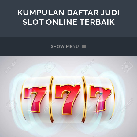
KUMPULAN DAFTAR JUDI
SLOT ONLINE TERBAIK
SHOW MENU