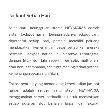
Jackpot Setiap Hari
Salah satu keunggulan utama NEYMAR88 adalah
sistem
jackpot harian
. Dengan adanya jackpot yang
diperbarui setiap hari, pemain memiliki peluang
mendapatkan kemenangan besar setiap kali mereka
bermain. Jackpot harian ini biasanya terintegrasi
dengan fitur-fitur lain seperti free spin, multipliers,
atau bonus tambahan, sehingga meningkatkan potensi
kemenangan secara signifikan.
Faktor penting yang mendukung keberhasilan jackpot
harian adalah
server yang stabil
. NEYMAR88
menggunakan server berkualitas untuk memastikan
setiap putaran slot berjalan lancar dan akurat,