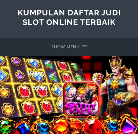
KUMPULAN DAFTAR JUDI
SLOT ONLINE TERBAIK
SHOW MENU