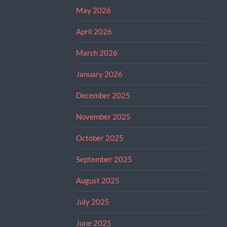
May 2026
April 2026
March 2026
January 2026
December 2025
November 2025
October 2025
September 2025
August 2025
July 2025
June 2025