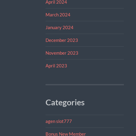
April 2024
March 2024
January 2024
December 2023
November 2023
April 2023
Categories
agen slot777
Bonus New Member