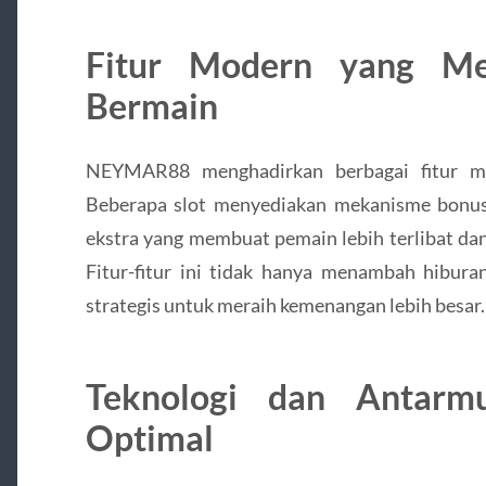
Fitur Modern yang Me
Bermain
NEYMAR88 menghadirkan berbagai fitur mo
Beberapa slot menyediakan mekanisme bonus i
ekstra yang membuat pemain lebih terlibat d
Fitur-fitur ini tidak hanya menambah hibura
strategis untuk meraih kemenangan lebih besar.
Teknologi dan Antarm
Optimal