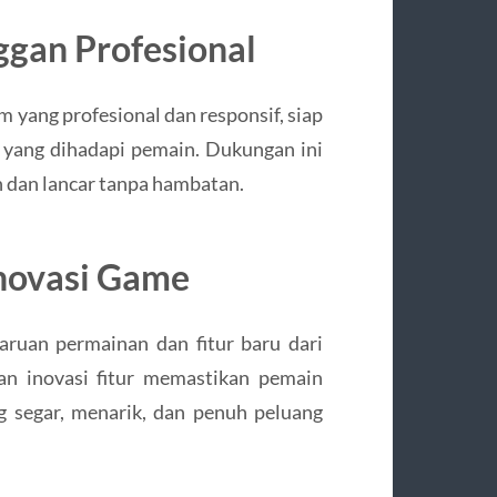
gan Profesional
yang profesional dan responsif, siap
yang dihadapi pemain. Dukungan ini
dan lancar tanpa hambatan.
novasi Game
uan permainan dan fitur baru dari
an inovasi fitur memastikan pemain
 segar, menarik, dan penuh peluang