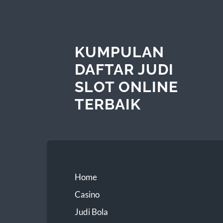
KUMPULAN
DAFTAR JUDI
SLOT ONLINE
TERBAIK
Home
Casino
Judi Bola