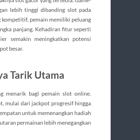
an lebih tinggi dibanding slot pada
kompetitif, pemain memiliki peluang
gka panjang. Kehadiran fitur seperti
plier semakin meningkatkan potensi
ot besar.
ya Tarik Utama
g menarik bagi pemain slot online.
mulai dari jackpot progresif hingga
 Kesempatan untuk memenangkan hadiah
utaran permainan lebih menegangkan