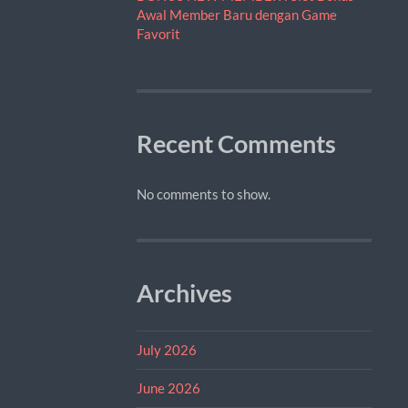
Awal Member Baru dengan Game
Favorit
Recent Comments
No comments to show.
Archives
July 2026
June 2026