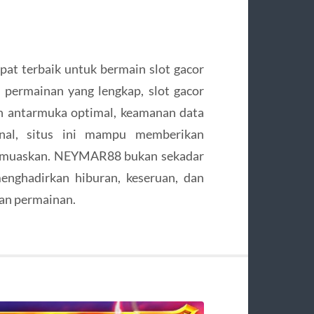
t terbaik untuk bermain slot gacor
 permainan yang lengkap, slot gacor
an antarmuka optimal, keamanan data
ional, situs ini mampu memberikan
emuaskan. NEYMAR88 bukan sekadar
enghadirkan hiburan, keseruan, dan
an permainan.