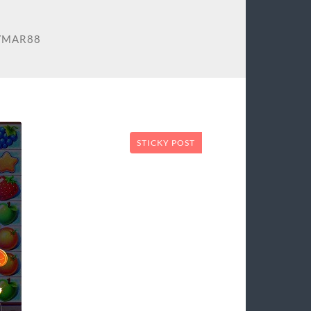
YMAR88
STICKY POST