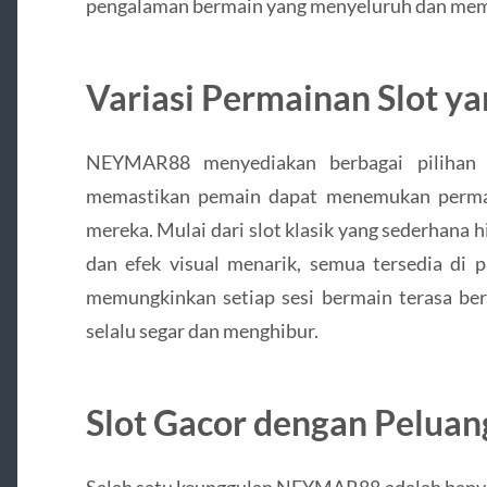
pengalaman bermain yang menyeluruh dan mem
Variasi Permainan Slot y
NEYMAR88 menyediakan berbagai pilihan g
memastikan pemain dapat menemukan permai
mereka. Mulai dari slot klasik yang sederhana
dan efek visual menarik, semua tersedia di pl
memungkinkan setiap sesi bermain terasa b
selalu segar dan menghibur.
Slot Gacor dengan Peluan
Salah satu keunggulan NEYMAR88 adalah banyak