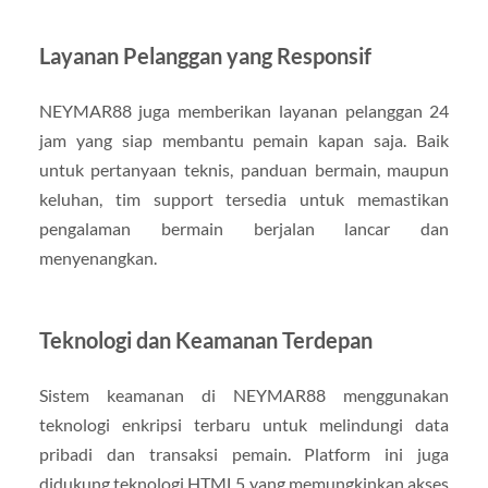
Layanan Pelanggan yang Responsif
NEYMAR88 juga memberikan layanan pelanggan 24
jam yang siap membantu pemain kapan saja. Baik
untuk pertanyaan teknis, panduan bermain, maupun
keluhan, tim support tersedia untuk memastikan
pengalaman bermain berjalan lancar dan
menyenangkan.
Teknologi dan Keamanan Terdepan
Sistem keamanan di NEYMAR88 menggunakan
teknologi enkripsi terbaru untuk melindungi data
pribadi dan transaksi pemain. Platform ini juga
didukung teknologi HTML5 yang memungkinkan akses