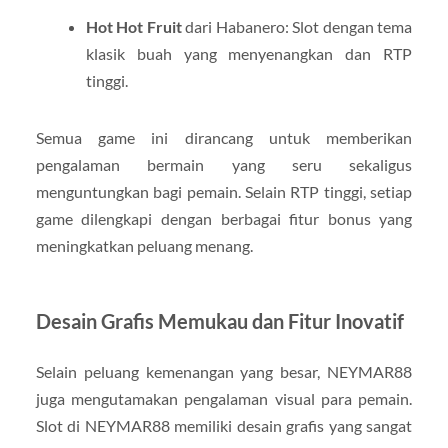
Hot Hot Fruit
dari Habanero: Slot dengan tema
klasik buah yang menyenangkan dan RTP
tinggi.
Semua game ini dirancang untuk memberikan
pengalaman bermain yang seru sekaligus
menguntungkan bagi pemain. Selain RTP tinggi, setiap
game dilengkapi dengan berbagai fitur bonus yang
meningkatkan peluang menang.
Desain Grafis Memukau dan Fitur Inovatif
Selain peluang kemenangan yang besar, NEYMAR88
juga mengutamakan pengalaman visual para pemain.
Slot di NEYMAR88 memiliki desain grafis yang sangat