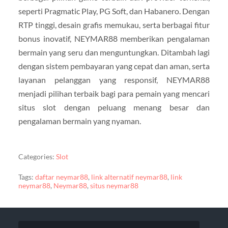
seperti Pragmatic Play, PG Soft, dan Habanero. Dengan
RTP tinggi, desain grafis memukau, serta berbagai fitur
bonus inovatif, NEYMAR88 memberikan pengalaman
bermain yang seru dan menguntungkan. Ditambah lagi
dengan sistem pembayaran yang cepat dan aman, serta
layanan pelanggan yang responsif, NEYMAR88
menjadi pilihan terbaik bagi para pemain yang mencari
situs slot dengan peluang menang besar dan
pengalaman bermain yang nyaman.
Categories:
Slot
Tags:
daftar neymar88
,
link alternatif neymar88
,
link
neymar88
,
Neymar88
,
situs neymar88