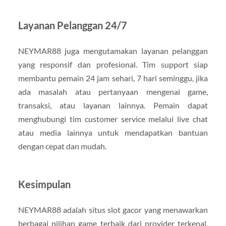
Layanan Pelanggan 24/7
NEYMAR88 juga mengutamakan layanan pelanggan
yang responsif dan profesional. Tim support siap
membantu pemain 24 jam sehari, 7 hari seminggu, jika
ada masalah atau pertanyaan mengenai game,
transaksi, atau layanan lainnya. Pemain dapat
menghubungi tim customer service melalui live chat
atau media lainnya untuk mendapatkan bantuan
dengan cepat dan mudah.
Kesimpulan
NEYMAR88 adalah situs slot gacor yang menawarkan
berbagai pilihan game terbaik dari provider terkenal,