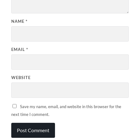
NAME
*
EMAIL
*
WEBSITE
Save my name, email, and website in this browser for the
next time I comment.