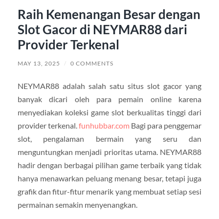
Raih Kemenangan Besar dengan
Slot Gacor di NEYMAR88 dari
Provider Terkenal
MAY 13, 2025
/
0 COMMENTS
NEYMAR88 adalah salah satu situs slot gacor yang
banyak dicari oleh para pemain online karena
menyediakan koleksi game slot berkualitas tinggi dari
provider terkenal.
funhubbar.com
Bagi para penggemar
slot, pengalaman bermain yang seru dan
menguntungkan menjadi prioritas utama. NEYMAR88
hadir dengan berbagai pilihan game terbaik yang tidak
hanya menawarkan peluang menang besar, tetapi juga
grafik dan fitur-fitur menarik yang membuat setiap sesi
permainan semakin menyenangkan.