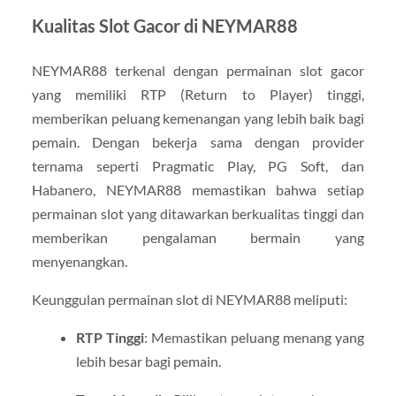
Kualitas Slot Gacor di NEYMAR88
NEYMAR88 terkenal dengan permainan slot gacor
yang memiliki RTP (Return to Player) tinggi,
memberikan peluang kemenangan yang lebih baik bagi
pemain. Dengan bekerja sama dengan provider
ternama seperti Pragmatic Play, PG Soft, dan
Habanero, NEYMAR88 memastikan bahwa setiap
permainan slot yang ditawarkan berkualitas tinggi dan
memberikan pengalaman bermain yang
menyenangkan.
Keunggulan permainan slot di NEYMAR88 meliputi:
RTP Tinggi
: Memastikan peluang menang yang
lebih besar bagi pemain.