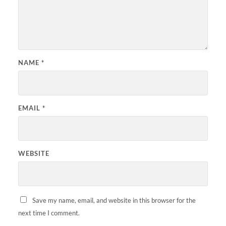
NAME
*
EMAIL
*
WEBSITE
Save my name, email, and website in this browser for the
next time I comment.