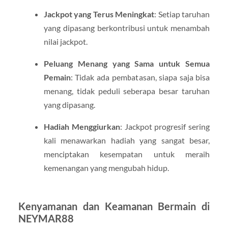
Jackpot yang Terus Meningkat
: Setiap taruhan
yang dipasang berkontribusi untuk menambah
nilai jackpot.
Peluang Menang yang Sama untuk Semua
Pemain
: Tidak ada pembatasan, siapa saja bisa
menang, tidak peduli seberapa besar taruhan
yang dipasang.
Hadiah Menggiurkan
: Jackpot progresif sering
kali menawarkan hadiah yang sangat besar,
menciptakan kesempatan untuk meraih
kemenangan yang mengubah hidup.
Kenyamanan dan Keamanan Bermain di
NEYMAR88