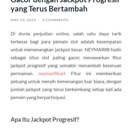
yang Terus Bertambah
MAY 13, 2025
/
0 COMMENTS
Di dunia perjudian online, salah satu daya tarik
terbesar bagi para pemain slot adalah kesempatan
untuk memenangkan jackpot besar. NEYMAR88 hadir
sebagai situs slot paling gacor, menawarkan fitur
jackpot progresif yang semakin menambah keseruan
permainan.
neymar88.art
Fitur ini memberikan
peluang untuk meraih kemenangan luar biasa, dengan
jumlah jackpot yang terus berkembang setiap kali ada
pemain yang berpartisipasi.
Apa Itu Jackpot Progresif?