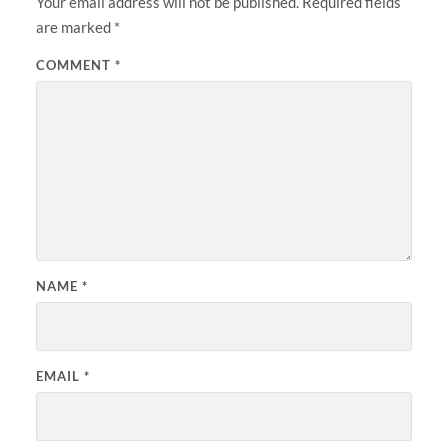
Your email address will not be published.
Required fields
are marked
*
COMMENT
*
NAME
*
EMAIL
*