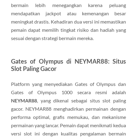
bermain lebih menegangkan karena peluang
mendapatkan jackpot atau kemenangan besar
meningkat drastis. Kehadiran dua versi ini memastikan
pemain dapat memilih tingkat risiko dan hadiah yang
sesuai dengan strategi bermain mereka.
Gates of Olympus di NEYMAR88: Situs
Slot Paling Gacor
Platform yang menyediakan Gates of Olympus dan
Gates of Olympus 1000 secara resmi adalah
NEYMAR88
, yang dikenal sebagai situs slot paling
gacor. NEYMAR88 menghadirkan permainan dengan
performa optimal, grafis memukau, dan mekanisme
permainan yang lancar. Pemain dapat menikmati kedua
versi slot ini dengan kualitas pengalaman bermain