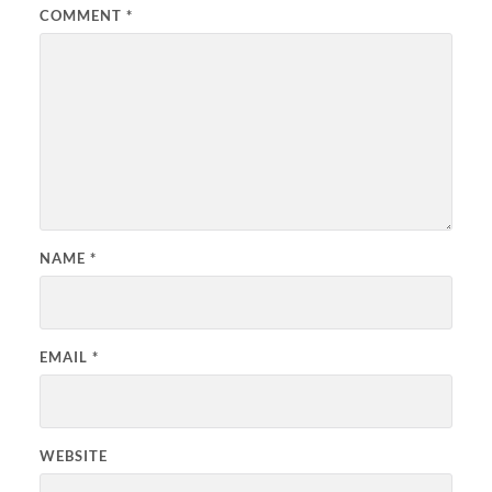
COMMENT
*
NAME
*
EMAIL
*
WEBSITE