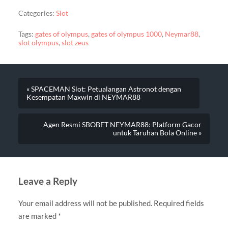
Categories:
Slot
Tags:
gates of olympus
,
gates of olympus 1000
,
Neymar88
,
slot olympus
,
slot zeus
« SPACEMAN Slot: Petualangan Astronot dengan
Kesempatan Maxwin di NEYMAR88
Agen Resmi SBOBET NEYMAR88: Platform Gacor
untuk Taruhan Bola Online »
Leave a Reply
Your email address will not be published.
Required fields
are marked
*