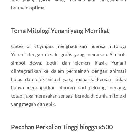
bermain optimal.
Tema Mitologi Yunani yang Memikat
Gates of Olympus menghadirkan nuansa mitologi
Yunani dengan desain grafis yang memukau. Simbol-
simbol dewa, petir, dan elemen klasik Yunani
diintegrasikan ke dalam permainan dengan animasi
halus dan efek visual yang menarik. Pemain tidak
hanya mendapatkan hiburan dari peluang menang,
tetapi juga merasakan sensasi berada di dunia mitologi
yang megah dan epik.
Pecahan Perkalian Tinggi hingga x500