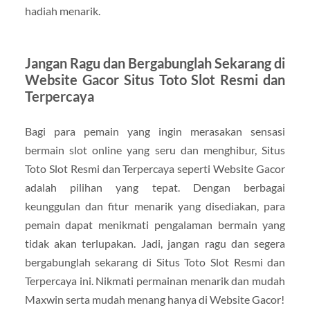
hadiah menarik.
Jangan Ragu dan Bergabunglah Sekarang di
Website Gacor Situs Toto Slot Resmi dan
Terpercaya
Bagi para pemain yang ingin merasakan sensasi
bermain slot online yang seru dan menghibur, Situs
Toto Slot Resmi dan Terpercaya seperti Website Gacor
adalah pilihan yang tepat. Dengan berbagai
keunggulan dan fitur menarik yang disediakan, para
pemain dapat menikmati pengalaman bermain yang
tidak akan terlupakan. Jadi, jangan ragu dan segera
bergabunglah sekarang di Situs Toto Slot Resmi dan
Terpercaya ini. Nikmati permainan menarik dan mudah
Maxwin serta mudah menang hanya di Website Gacor!