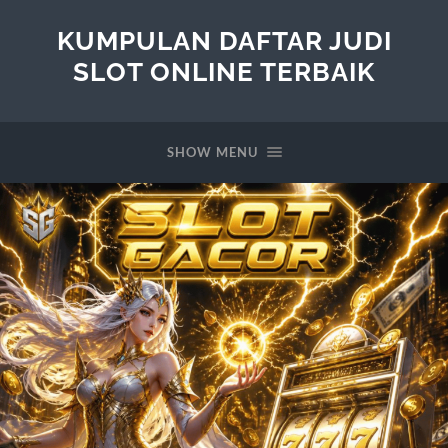
KUMPULAN DAFTAR JUDI
SLOT ONLINE TERBAIK
SHOW MENU