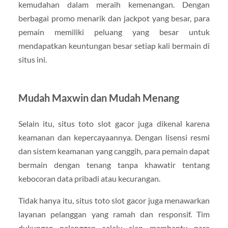
kemudahan dalam meraih kemenangan. Dengan
berbagai promo menarik dan jackpot yang besar, para
pemain memiliki peluang yang besar untuk
mendapatkan keuntungan besar setiap kali bermain di
situs ini.
Mudah Maxwin dan Mudah Menang
Selain itu, situs toto slot gacor juga dikenal karena
keamanan dan kepercayaannya. Dengan lisensi resmi
dan sistem keamanan yang canggih, para pemain dapat
bermain dengan tenang tanpa khawatir tentang
kebocoran data pribadi atau kecurangan.
Tidak hanya itu, situs toto slot gacor juga menawarkan
layanan pelanggan yang ramah dan responsif. Tim
dukungan pelanggan selalu siap membantu para