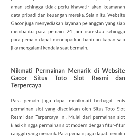
aman sehingga tidak perlu khawatir akan keamanan
data pribadi dan keuangan mereka. Selain itu, Website
Gacor juga menyediakan layanan pelanggan yang siap
membantu para pemain 24 jam non-stop sehingga
para pemain dapat mendapatkan bantuan kapan saja
jika mengalami kendala saat bermain.
Nikmati Permainan Menarik di Website
Gacor Situs Toto Slot Resmi dan
Terpercaya
Para pemain juga dapat menikmati berbagai jenis
permainan slot yang disediakan oleh Situs Toto Slot
Resmi dan Terpercaya ini. Mulai dari permainan slot
klasik hingga permainan slot modern dengan fitur-fitur
canggih yang menarik. Para pemain juga dapat memilih