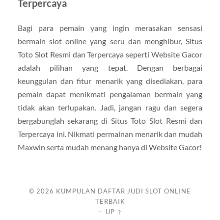
Terpercaya
Bagi para pemain yang ingin merasakan sensasi
bermain slot online yang seru dan menghibur, Situs
Toto Slot Resmi dan Terpercaya seperti Website Gacor
adalah pilihan yang tepat. Dengan berbagai
keunggulan dan fitur menarik yang disediakan, para
pemain dapat menikmati pengalaman bermain yang
tidak akan terlupakan. Jadi, jangan ragu dan segera
bergabunglah sekarang di Situs Toto Slot Resmi dan
Terpercaya ini. Nikmati permainan menarik dan mudah
Maxwin serta mudah menang hanya di Website Gacor!
© 2026
KUMPULAN DAFTAR JUDI SLOT ONLINE
TERBAIK
—
UP ↑