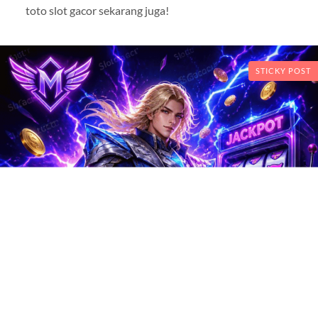
toto slot gacor sekarang juga!
STICKY POST