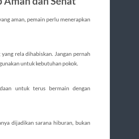
p Aman dan Sehat
 yang aman, pemain perlu menerapkan
 yang rela dihabiskan. Jangan pernah
gunakan untuk kebutuhan pokok.
odaan untuk terus bermain dengan
anya dijadikan sarana hiburan, bukan