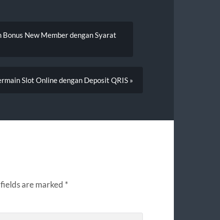
n Bonus New Member dengan Syarat
Bermain Slot Online dengan Deposit QRIS »
fields are marked
*