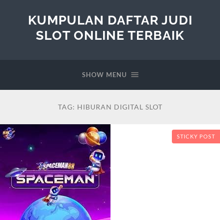
KUMPULAN DAFTAR JUDI
SLOT ONLINE TERBAIK
SHOW MENU
TAG:
HIBURAN DIGITAL SLOT
STICKY POST