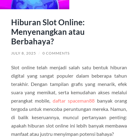
Hiburan Slot Online:
Menyenangkan atau
Berbahaya?
JULY 8, 2025
/
0 COMMENTS
Slot online telah menjadi salah satu bentuk hiburan
digital yang sangat populer dalam beberapa tahun
terakhir. Dengan tampilan grafis yang menarik, efek
suara yang memikat, serta kemudahan akses melalui
perangkat mobile,
daftar spaceman88
banyak orang
tergoda untuk mencoba peruntungan mereka. Namun,
di balik keseruannya, muncul pertanyaan penting:
apakah hiburan slot online ini lebih banyak membawa
manfaat atau justru menyimpan potensi bahaya?