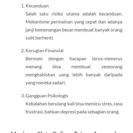
Kecanduan
Salah satu risiko utama adalah kecanduan.
Mekanisme permainan yang cepat dan adanya
janji kemenangan besar membuat banyak orang
sulit berhenti.
Kerugian Finansial
Bermain dengan harapan terus-menerus
menang bisa membuat seseorang
menghabiskan uang lebih banyak daripada
yang mereka sadari.
Gangguan Psikologis
Kekalahan berulang kali bisa memicu stres, rasa
frustrasi, bahkan depresi pada sebagian orang.