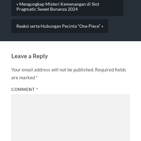
« Mengungkap Misteri Kemenangan di Slot
Pragmatic Sweet Bonanza 2024
Reaksi serta Hubungan Pecinta “One Piece” »
Leave a Reply
Your email address will not be published.
Required fields
are marked
*
COMMENT
*