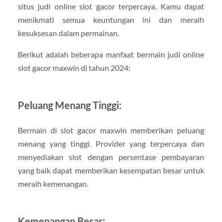
situs judi online slot gacor terpercaya, Kamu dapat
menikmati semua keuntungan ini dan meraih
kesuksesan dalam permainan.
Berikut adalah beberapa manfaat bermain judi online
slot gacor maxwin di tahun 2024:
Peluang Menang Tinggi:
Bermain di slot gacor maxwin memberikan peluang
menang yang tinggi. Provider yang terpercaya dan
menyediakan slot dengan persentase pembayaran
yang baik dapat memberikan kesempatan besar untuk
meraih kemenangan.
Kemenangan Besar: