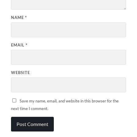
NAME
*
EMAIL
*
WEBSITE
Save my name, email, and website in this browser for the
next time I comment.