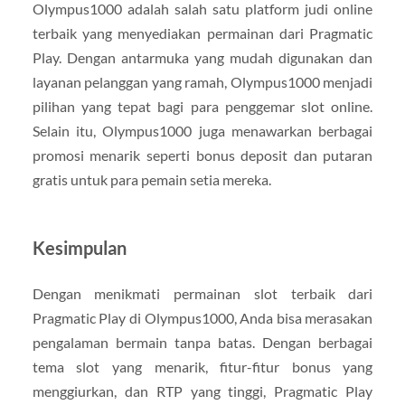
Olympus1000 adalah salah satu platform judi online
terbaik yang menyediakan permainan dari Pragmatic
Play. Dengan antarmuka yang mudah digunakan dan
layanan pelanggan yang ramah, Olympus1000 menjadi
pilihan yang tepat bagi para penggemar slot online.
Selain itu, Olympus1000 juga menawarkan berbagai
promosi menarik seperti bonus deposit dan putaran
gratis untuk para pemain setia mereka.
Kesimpulan
Dengan menikmati permainan slot terbaik dari
Pragmatic Play di Olympus1000, Anda bisa merasakan
pengalaman bermain tanpa batas. Dengan berbagai
tema slot yang menarik, fitur-fitur bonus yang
menggiurkan, dan RTP yang tinggi, Pragmatic Play