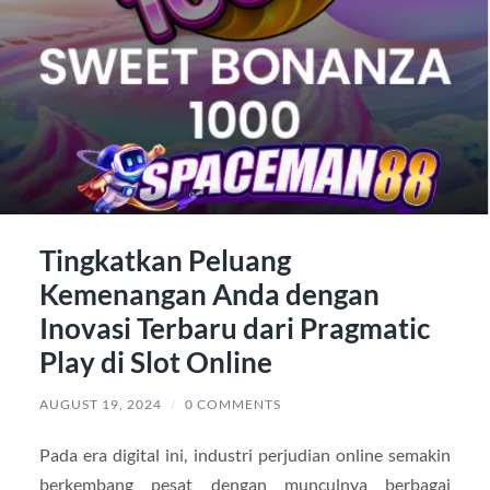
Tingkatkan Peluang
Kemenangan Anda dengan
Inovasi Terbaru dari Pragmatic
Play di Slot Online
AUGUST 19, 2024
/
0 COMMENTS
Pada era digital ini, industri perjudian online semakin
berkembang pesat dengan munculnya berbagai