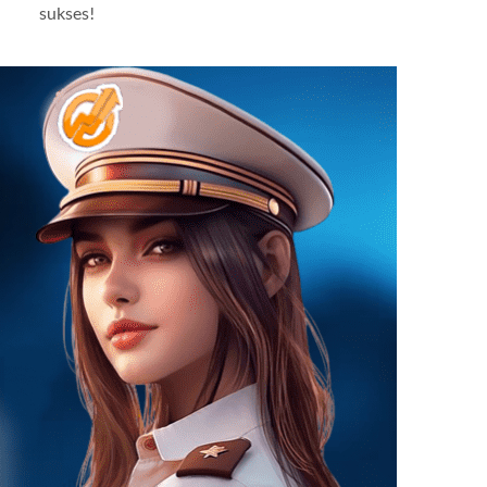
sukses!