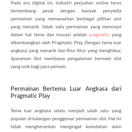
Pada era digital ini, industri perjudian online terus
berkembang pesat dengan banyak penyedia
permainan yang menawarkan berbagai pilihan slot
yang menarik. Salah satu permainan yang menonjol
dalam hal tema dan inovasi adalah
pragmatic
yang
dikembangkan oleh Pragmatic Play. Dengan tema luar
angkasa yang menarik dan fitur-fitur yang menghibur,
Spaceman Slot membawa pengalaman bermain slot
yang unik bagi para pemain.
Permainan Bertema Luar Angkasa dari
Pragmatic Play
Tema luar angkasa selalu menjadi salah satu yang
populer di kalangan penggemar permainan slot. Hal ini
tidak mengherankan mengingat keindahan alam