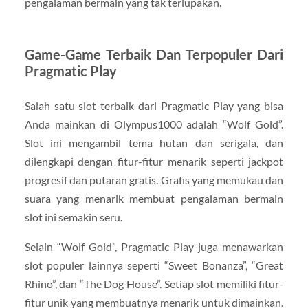
pengalaman bermain yang tak terlupakan.
Game-Game Terbaik Dan Terpopuler Dari
Pragmatic Play
Salah satu slot terbaik dari Pragmatic Play yang bisa
Anda mainkan di Olympus1000 adalah “Wolf Gold”.
Slot ini mengambil tema hutan dan serigala, dan
dilengkapi dengan fitur-fitur menarik seperti jackpot
progresif dan putaran gratis. Grafis yang memukau dan
suara yang menarik membuat pengalaman bermain
slot ini semakin seru.
Selain “Wolf Gold”, Pragmatic Play juga menawarkan
slot populer lainnya seperti “Sweet Bonanza”, “Great
Rhino”, dan “The Dog House”. Setiap slot memiliki fitur-
fitur unik yang membuatnya menarik untuk dimainkan.