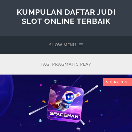
KUMPULAN DAFTAR JUDI
SLOT ONLINE TERBAIK
SHOW MENU
TAG:
PRAGMATIC PLAY
STICKY POST