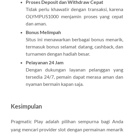
Proses Deposit dan Withdraw Cepat
Tidak perlu khawatir dengan transaksi, karena
OLYMPUS1000 menjamin proses yang cepat
dan aman.
Bonus Melimpah
Situs ini menawarkan berbagai bonus menarik,
termasuk bonus selamat datang, cashback, dan
turnamen dengan hadiah besar.
Pelayanan 24 Jam
Dengan dukungan layanan pelanggan yang
tersedia 24/7, pemain dapat merasa aman dan
nyaman bermain kapan saja.
Kesimpulan
Pragmatic Play adalah pilihan sempurna bagi Anda
yang mencari provider slot dengan permainan menarik