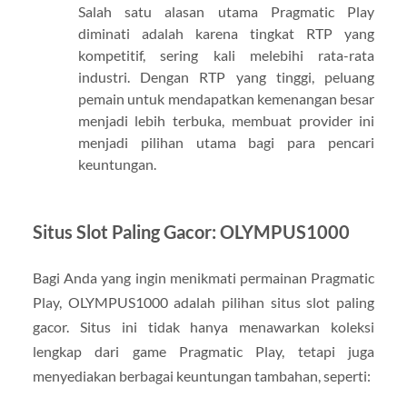
Salah satu alasan utama Pragmatic Play
diminati adalah karena tingkat RTP yang
kompetitif, sering kali melebihi rata-rata
industri. Dengan RTP yang tinggi, peluang
pemain untuk mendapatkan kemenangan besar
menjadi lebih terbuka, membuat provider ini
menjadi pilihan utama bagi para pencari
keuntungan.
Situs Slot Paling Gacor: OLYMPUS1000
Bagi Anda yang ingin menikmati permainan Pragmatic
Play, OLYMPUS1000 adalah pilihan situs slot paling
gacor. Situs ini tidak hanya menawarkan koleksi
lengkap dari game Pragmatic Play, tetapi juga
menyediakan berbagai keuntungan tambahan, seperti: