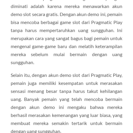
diminati adalah karena mereka menawarkan akun
demo slot secara gratis. Dengan akun demo ini, pemain
bisa mencoba berbagai game slot dari Pragmatic Play
tanpa harus mempertaruhkan uang sungguhan. Ini
merupakan cara yang sangat bagus bagi pemain untuk
mengenal game-game baru dan melatih keterampilan
mereka sebelum mulai bermain dengan uang
sungguhan.
Selain itu, dengan akun demo slot dari Pragmatic Play,
pemain juga memiliki kesempatan untuk merasakan
sensasi menang besar tanpa harus takut kehilangan
uang. Banyak pemain yang telah mencoba bermain
dengan akun demo ini mengaku bahwa mereka
berhasil merasakan kemenangan yang luar biasa, yang
membuat mereka semakin tertarik untuk bermain
dengan uang sungguhan.