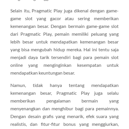
Selain itu, Pragmatic Play juga dikenal dengan game-
game slot yang gacor atau sering memberikan
kemenangan besar. Dengan bermain game-game slot
dari Pragmatic Play, pemain memiliki peluang yang
lebih besar untuk mendapatkan kemenangan besar
yang bisa mengubah hidup mereka. Hal ini tentu saja
menjadi daya tarik tersendiri bagi para pemain slot
online yang menginginkan kesempatan untuk
mendapatkan keuntungan besar.
Namun, tidak hanya tentang mendapatkan
kemenangan besar, Pragmatic Play juga selalu
memberikan pengalaman bermain yang
menyenangkan dan menghibur bagi para pemainnya.
Dengan desain grafis yang menarik, efek suara yang
realistis, dan fitur-fitur bonus yang menggiurkan,