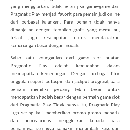
yang menggiurkan, tidak heran jika game-game dari
Pragmatic Play menjadi favorit para pemain judi online
dari berbagai kalangan. Para pemain tidak hanya
dimanjakan dengan tampilan grafis yang memukau,
tetapi juga kesempatan untuk mendapatkan
kemenangan besar dengan mudah.
Salah satu keunggulan dari game slot buatan
Pragmatic Play adalah kemudahan dalam
mendapatkan kemenangan. Dengan berbagai fitur
unggulan seperti autospin dan jackpot progresif, para
pemain memiliki peluang lebih besar untuk
mendapatkan hadiah besar dengan bermain game slot
dari Pragmatic Play. Tidak hanya itu, Pragmatic Play
juga sering kali memberikan promo-promo menarik
dan bonus-bonus menggiurkan kepada para
pemainnya, sehingga semakin menambah keseruan