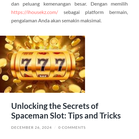
dan peluang kemenangan besar. Dengan memilih
https://ihousekz.com/
sebagai platform bermain,
pengalaman Anda akan semakin maksimal.
Unlocking the Secrets of
Spaceman Slot: Tips and Tricks
DECEMBER 26, 2024
/
0 COMMENTS