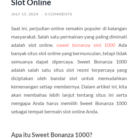
Slot Online
JULY 15, 2024
/
0 COMMENTS
Saat ini, perjudian online semakin populer di kalangan
masyarakat. Salah satu permainan yang paling diminati
adalah slot online.
sweet bonanza slot 1000
Ada
banyak situs slot online yang bermunculan, tetapi tidak
semuanya dapat dipercaya. Sweet Bonanza 1000
adalah salah satu situs slot resmi terpercaya yang
diciptakan oleh bandar slot untuk memudahkan
kemenangan setiap membernya. Dalam artikel ini, kita
akan membahas lebih lanjut tentang situs ini serta
mengapa Anda harus memilih Sweet Bonanza 1000
sebagai tempat bermain slot online Anda.
Apa itu Sweet Bonanza 1000?