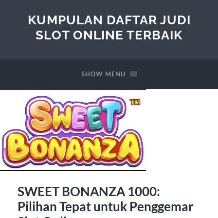
KUMPULAN DAFTAR JUDI
SLOT ONLINE TERBAIK
SHOW MENU
SWEET BONANZA 1000:
Pilihan Tepat untuk Penggemar