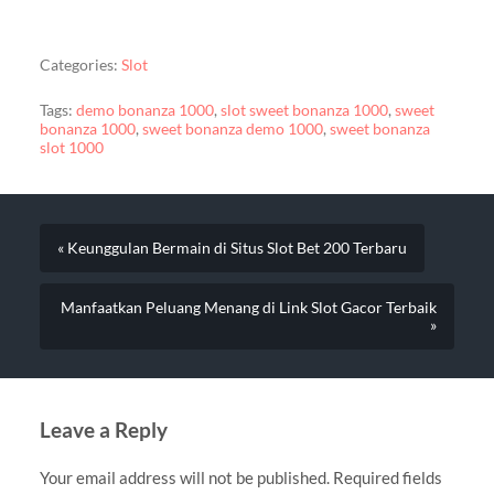
Categories:
Slot
Tags:
demo bonanza 1000
,
slot sweet bonanza 1000
,
sweet
bonanza 1000
,
sweet bonanza demo 1000
,
sweet bonanza
slot 1000
« Keunggulan Bermain di Situs Slot Bet 200 Terbaru
Manfaatkan Peluang Menang di Link Slot Gacor Terbaik
»
Leave a Reply
Your email address will not be published.
Required fields