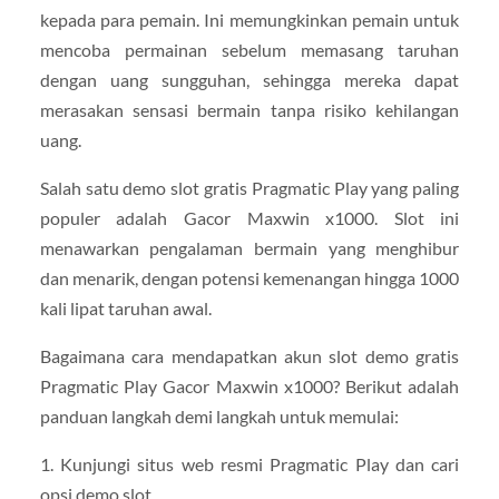
kepada para pemain. Ini memungkinkan pemain untuk
mencoba permainan sebelum memasang taruhan
dengan uang sungguhan, sehingga mereka dapat
merasakan sensasi bermain tanpa risiko kehilangan
uang.
Salah satu demo slot gratis Pragmatic Play yang paling
populer adalah Gacor Maxwin x1000. Slot ini
menawarkan pengalaman bermain yang menghibur
dan menarik, dengan potensi kemenangan hingga 1000
kali lipat taruhan awal.
Bagaimana cara mendapatkan akun slot demo gratis
Pragmatic Play Gacor Maxwin x1000? Berikut adalah
panduan langkah demi langkah untuk memulai:
1. Kunjungi situs web resmi Pragmatic Play dan cari
opsi demo slot.