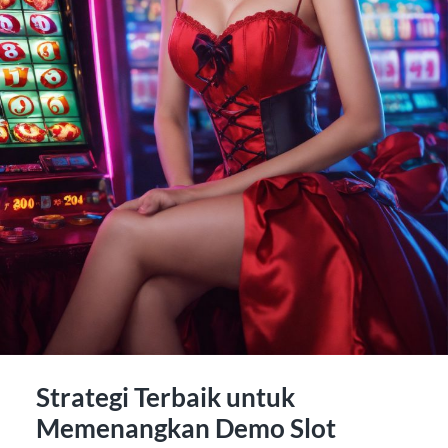
Strategi Terbaik untuk
Memenangkan Demo Slot