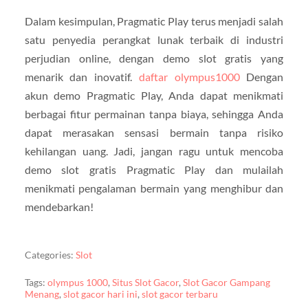
Dalam kesimpulan, Pragmatic Play terus menjadi salah
satu penyedia perangkat lunak terbaik di industri
perjudian online, dengan demo slot gratis yang
menarik dan inovatif.
daftar olympus1000
Dengan
akun demo Pragmatic Play, Anda dapat menikmati
berbagai fitur permainan tanpa biaya, sehingga Anda
dapat merasakan sensasi bermain tanpa risiko
kehilangan uang. Jadi, jangan ragu untuk mencoba
demo slot gratis Pragmatic Play dan mulailah
menikmati pengalaman bermain yang menghibur dan
mendebarkan!
Categories:
Slot
Tags:
olympus 1000
,
Situs Slot Gacor
,
Slot Gacor Gampang
Menang
,
slot gacor hari ini
,
slot gacor terbaru