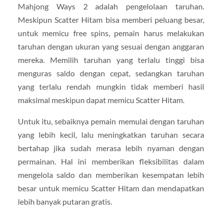
Mahjong Ways 2 adalah pengelolaan taruhan.
Meskipun Scatter Hitam bisa memberi peluang besar,
untuk memicu free spins, pemain harus melakukan
taruhan dengan ukuran yang sesuai dengan anggaran
mereka. Memilih taruhan yang terlalu tinggi bisa
menguras saldo dengan cepat, sedangkan taruhan
yang terlalu rendah mungkin tidak memberi hasil
maksimal meskipun dapat memicu Scatter Hitam.
Untuk itu, sebaiknya pemain memulai dengan taruhan
yang lebih kecil, lalu meningkatkan taruhan secara
bertahap jika sudah merasa lebih nyaman dengan
permainan. Hal ini memberikan fleksibilitas dalam
mengelola saldo dan memberikan kesempatan lebih
besar untuk memicu Scatter Hitam dan mendapatkan
lebih banyak putaran gratis.