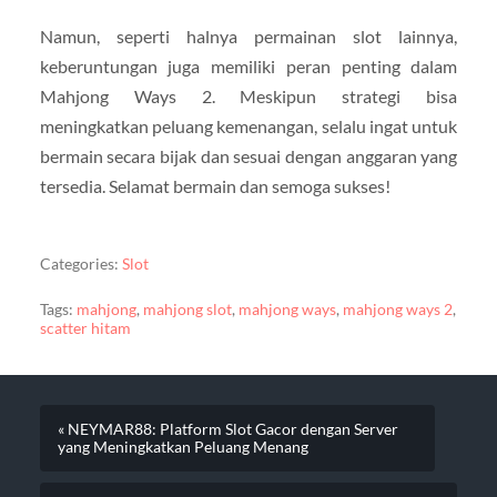
Namun, seperti halnya permainan slot lainnya,
keberuntungan juga memiliki peran penting dalam
Mahjong Ways 2. Meskipun strategi bisa
meningkatkan peluang kemenangan, selalu ingat untuk
bermain secara bijak dan sesuai dengan anggaran yang
tersedia. Selamat bermain dan semoga sukses!
Categories:
Slot
Tags:
mahjong
,
mahjong slot
,
mahjong ways
,
mahjong ways 2
,
scatter hitam
« NEYMAR88: Platform Slot Gacor dengan Server
yang Meningkatkan Peluang Menang