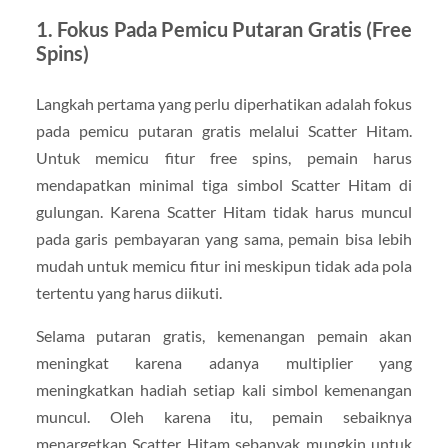
1. Fokus Pada Pemicu Putaran Gratis (Free
Spins)
Langkah pertama yang perlu diperhatikan adalah fokus
pada pemicu putaran gratis melalui Scatter Hitam.
Untuk memicu fitur free spins, pemain harus
mendapatkan minimal tiga simbol Scatter Hitam di
gulungan. Karena Scatter Hitam tidak harus muncul
pada garis pembayaran yang sama, pemain bisa lebih
mudah untuk memicu fitur ini meskipun tidak ada pola
tertentu yang harus diikuti.
Selama putaran gratis, kemenangan pemain akan
meningkat karena adanya multiplier yang
meningkatkan hadiah setiap kali simbol kemenangan
muncul. Oleh karena itu, pemain sebaiknya
menargetkan Scatter Hitam sebanyak mungkin untuk