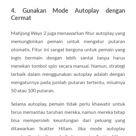
4. Gunakan Mode Autoplay dengan
Cermat
Mahjong Ways 2 juga menawarkan fitur autoplay yang
memungkinkan pemain untuk mengatur putaran
otomatis. Fitur ini sangat berguna untuk pemain yang
ingin bermain dengan lebih santai tanpa harus
menekan tombol spin secara manual. Namun, strategi
terbaik dalam menggunakan autoplay adalah dengan
mengaturnya pada jumlah putaran tertentu, misalnya
50 atau 100 putaran.
Selama autoplay, pemain tidak perlu khawatir untuk
terus memantau taruhan mereka, namun mereka tetap
bisa memperoleh keuntungan dari peluang yang
ditawarkan Scatter Hitam. Jika mode autoplay