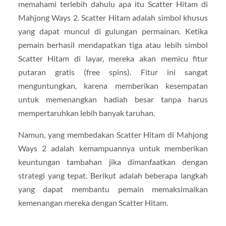
memahami terlebih dahulu apa itu Scatter Hitam di
Mahjong Ways 2. Scatter Hitam adalah simbol khusus
yang dapat muncul di gulungan permainan. Ketika
pemain berhasil mendapatkan tiga atau lebih simbol
Scatter Hitam di layar, mereka akan memicu fitur
putaran gratis (free spins). Fitur ini sangat
menguntungkan, karena memberikan kesempatan
untuk memenangkan hadiah besar tanpa harus
mempertaruhkan lebih banyak taruhan.
Namun, yang membedakan Scatter Hitam di Mahjong
Ways 2 adalah kemampuannya untuk memberikan
keuntungan tambahan jika dimanfaatkan dengan
strategi yang tepat. Berikut adalah beberapa langkah
yang dapat membantu pemain memaksimalkan
kemenangan mereka dengan Scatter Hitam.