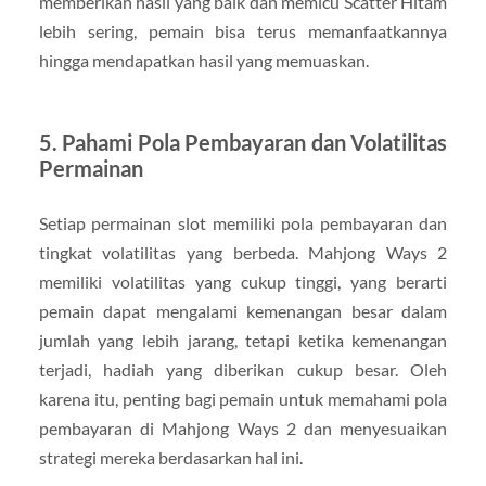
memberikan hasil yang baik dan memicu Scatter Hitam
lebih sering, pemain bisa terus memanfaatkannya
hingga mendapatkan hasil yang memuaskan.
5. Pahami Pola Pembayaran dan Volatilitas
Permainan
Setiap permainan slot memiliki pola pembayaran dan
tingkat volatilitas yang berbeda. Mahjong Ways 2
memiliki volatilitas yang cukup tinggi, yang berarti
pemain dapat mengalami kemenangan besar dalam
jumlah yang lebih jarang, tetapi ketika kemenangan
terjadi, hadiah yang diberikan cukup besar. Oleh
karena itu, penting bagi pemain untuk memahami pola
pembayaran di Mahjong Ways 2 dan menyesuaikan
strategi mereka berdasarkan hal ini.