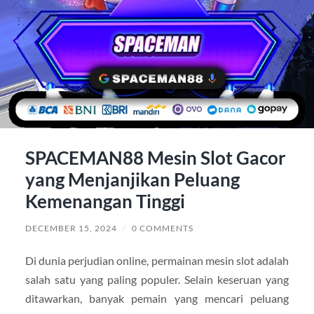
SPACEMAN88 Mesin Slot Gacor
yang Menjanjikan Peluang
Kemenangan Tinggi
DECEMBER 15, 2024
/
0 COMMENTS
Di dunia perjudian online, permainan mesin slot adalah
salah satu yang paling populer. Selain keseruan yang
ditawarkan, banyak pemain yang mencari peluang