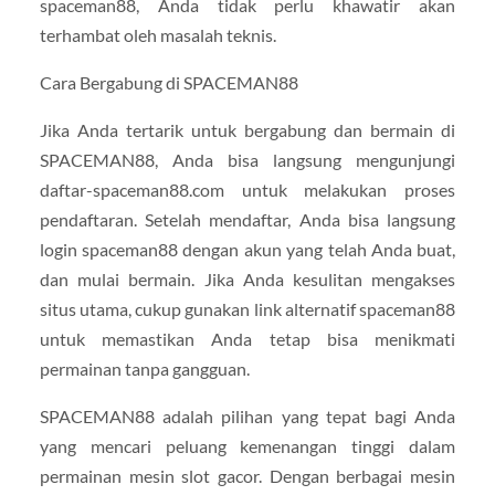
spaceman88, Anda tidak perlu khawatir akan
terhambat oleh masalah teknis.
Cara Bergabung di SPACEMAN88
Jika Anda tertarik untuk bergabung dan bermain di
SPACEMAN88, Anda bisa langsung mengunjungi
daftar-spaceman88.com untuk melakukan proses
pendaftaran. Setelah mendaftar, Anda bisa langsung
login spaceman88 dengan akun yang telah Anda buat,
dan mulai bermain. Jika Anda kesulitan mengakses
situs utama, cukup gunakan link alternatif spaceman88
untuk memastikan Anda tetap bisa menikmati
permainan tanpa gangguan.
SPACEMAN88 adalah pilihan yang tepat bagi Anda
yang mencari peluang kemenangan tinggi dalam
permainan mesin slot gacor. Dengan berbagai mesin